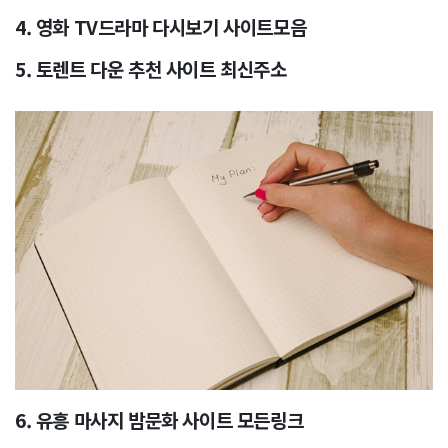
4. 영화 TV드라마 다시보기 사이트모음
5. 토렌트 다운 추천 사이트 최신주소
6. 유흥 마사지 밤문화 사이트 모든링크