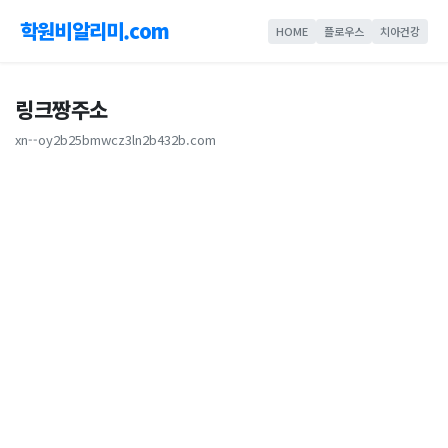
학원비알리미.com
HOME
플로우스
치아건강
링크짱주소
xn--oy2b25bmwcz3ln2b432b.com