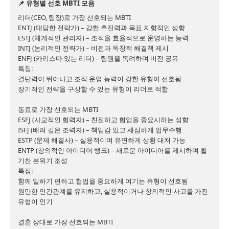
📌 유형별 선호 MBTI 모음 
리더(CEO, 팀장)로 가장 선호되는 MBTI

ENTJ (대담한 전략가) – 강한 추진력과 목표 지향적인 성향

ESTJ (체계적인 관리자) – 조직을 효율적으로 운영하는 능력

INTJ (논리적인 전략가) – 비전과 독창적 해결책 제시

ENFJ (카리스마 있는 리더) – 팀원을 독려하며 비전 공유

특징:

결단력이 뛰어나고 조직 운영 능력이 강한 유형이 선호됨

장기적인 전략을 구상할 수 있는 유형이 리더로 적합

동료로 가장 선호되는 MBTI

ESFJ (사교적인 협력자) – 친절하고 협업을 중요시하는 성향

ISFJ (배려 깊은 조력자) – 책임감 있고 세심하게 업무수행

ESTP (문제 해결사) – 실용적이며 유연하게 상황 대처 가능

ENTP (창의적인 아이디어 뱅크) – 새로운 아이디어를 제시하며 활
기찬 분위기 조성

특징:

함께 일하기 편하고 협업을 중요하게 여기는 유형이 선호됨

원만한 인간관계를 유지하고, 실용적이거나 창의적인 사고를 가진 
유형이 인기

결혼 상대로 가장 선호되는 MBTI
