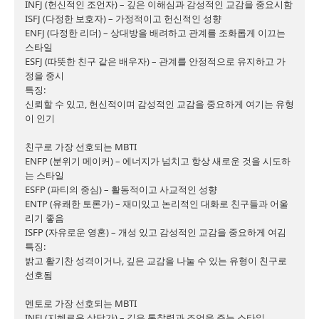
INFJ (헌신적인 조언자) – 깊은 이해심과 감성적인 교감을 중요시함

ISFJ (다정한 보호자) – 가정적이고 헌신적인 성향

ENFJ (다정한 리더) – 상대방을 배려하고 관계를 조화롭게 이끄는 
스타일

ESFJ (따뜻한 친구 같은 배우자) – 관계를 안정적으로 유지하고 가
정을 중시

특징:

신뢰할 수 있고, 헌신적이며 감성적인 교감을 중요하게 여기는 유형
이 인기

친구로 가장 선호되는 MBTI

ENFP (분위기 메이커) – 에너지가 넘치고 항상 새로운 것을 시도하
는 스타일

ESFP (파티의 중심) – 활동적이고 사교적인 성향

ENTP (유쾌한 토론가) – 재미있고 논리적인 대화로 친구들과 어울
리기 좋음

ISFP (자유로운 영혼) – 개성 있고 감성적인 교감을 중요하게 여김

특징:

밝고 활기찬 성격이거나, 깊은 교감을 나눌 수 있는 유형이 친구로 
선호됨

멘토로 가장 선호되는 MBTI

INFJ (지혜로운 상담가) – 깊은 통찰력과 조언을 주는 스타일
