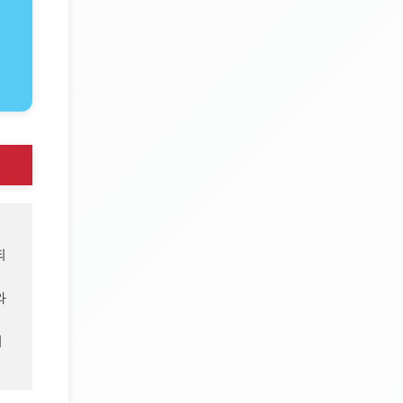
되
 
시