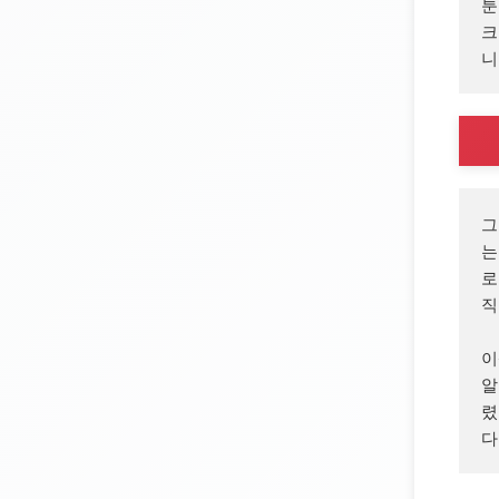
툰
크
니
그
는
로
직
이
알
렸
다