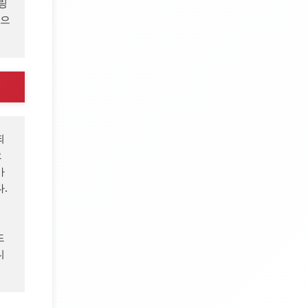
링
있으
되
으
 


드
니