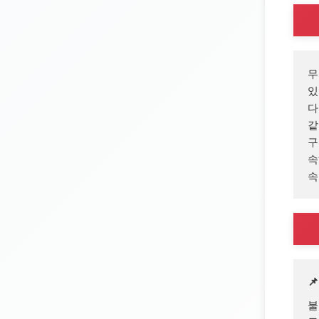
무
있
다
같
구
속
속

불