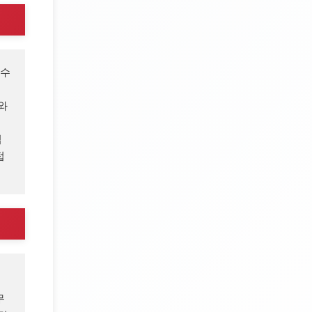
수 
 
접
접
무