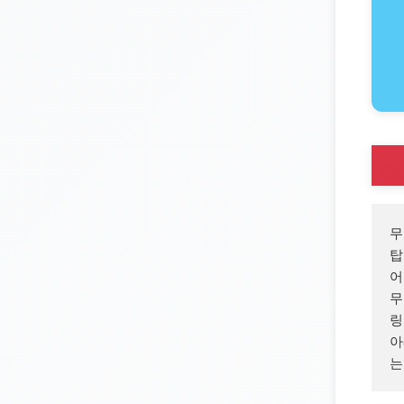
무
탑
어
무
링
아
는