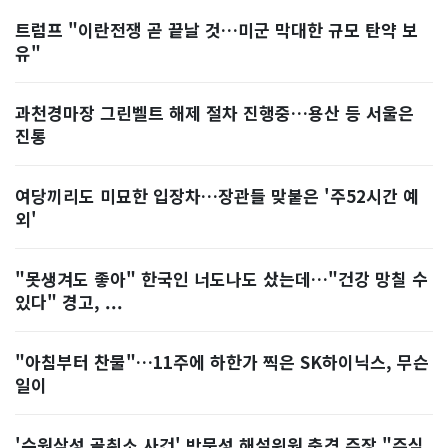
트럼프 "이란전쟁 곧 끝날 것…미군 막대한 규모 탄약 보
유"
과천경마장 그린벨트 해제 절차 진행중…용산 등 서울은
진통
여당끼리도 미묘한 입장차…장관들 맞붙은 '주52시간 예
외'
"못생겨도 좋아" 한국인 너도나도 샀는데…"건강 망칠 수
있다" 경고, ...
"아침부터 찬물"…11주에 하한가 찍은 SK하이닉스, 무슨
일이
'수원삼성 골취소 사건' 박문성 해설위원 충격 주장 "주심