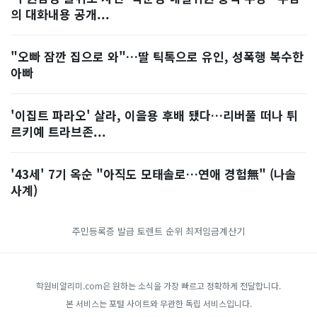
의 대화내용 공개...
"오빠 잠깐 집으로 와"…딸 틱톡으로 유인, 성폭행 복수한
아빠
'이집트 파라오' 살라, 이을용 후배 됐다…리버풀 떠나 튀
르키예 트라브존...
'43세' 7기 옥순 "아직도 모태솔로…연애 경험無" (나솔
사계)
주민등록증 발급
토렌트 순위
최저임금계산기
학원비알리미.com은 원하는 소식을 가장 빠르고 정확하게 전달합니다.
본 서비스는 포털 사이트와 무관한 독립 서비스입니다.