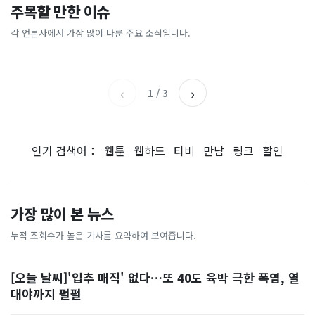
이 대통령 사관학교 통합 발언
"한국 때문에 망했네" 급등해
주목할 만한 이슈
총리 영상에 "대체 뭐냐" 발
'미녀 동반' 40만원 래프팅의
에…“서울대 법대·충암고도
도 아무도 안 산다…코스피 따
칵‥日 배우도 "미친 짓"
실체, 은밀하게…[중국나라]
없애나”
라 출렁이는 日증시
각 언론사에서 가장 많이 다룬 주요 소식입니다.
채널A
아시아경제
MBC
이데일리
‹
›
1
/
3
인기 검색어：
웹툰
웹하드
티비
만남
링크
할인
가장 많이 본 뉴스
누적 조회수가 높은 기사를 요약하여 보여줍니다.
[오늘 날씨]'입추 매직' 없다…또 40도 육박 극한 폭염, 열
대야까지 펄펄