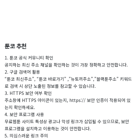
툰코 추천
1. 툰코 공식 커뮤니티 확인
공지하는 최신 주소 채널을 확인하는 것이 가장 정확하고 안전합니다.
2. 구글 검색어 활용
“툰코 최신주소”, “툰코 바로가기” ,”뉴토끼주소”,”블랙툰주소” 키워드
로 검색 시 상단 노출된 정보를 참고할 수 있습니다.
3. HTTPS 보안 여부 확인
주소창에 HTTPS 아이콘이 있는지, https:// 보안 인증이 적용되어 있
는지 확인하세요.
4. 보안 프로그램 사용
무료웹툰 사이트 특성상 광고나 악성 링크가 삽입될 수 있으므로, 보안
프로그램을 설치하고 이용하는 것이 안전합니다.
5. 의심스러운 링크 주의