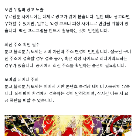
보안 위험과 광고 노출
무료웹툰 사이트에는 대체로 광고가 많이 붙습니다. 일반 배너 광고라면
무해할 수 있지만, 일부는 악성 코드나 피싱 사이트로 연결될 위험이 있
습니다. 백신 프로그램을 반드시 활용하는 것이 안전합니다.
최신 주소 확인 필수
툰코,블랙툰,뉴토끼는 서버 차단과 주소 변경이 빈번합니다. 잘못된 구버
전 주소에 접속할 경우 접속 불가, 혹은 악성 사이트로 리다이렉트되는
경우가 있습니다. 공지에서 최신 주소를 확인하는 습관이 필요합니다.
모바일 데이터 주의
툰코,블랙툰,뉴토끼는 이미지 기반 콘텐츠 특성상 데이터 사용량이 많습
니다. 와이파이 환경에서 접속하는 것이 안정적이며, 장시간 이용 시 요
금 폭탄을 피할 수 있습니다.