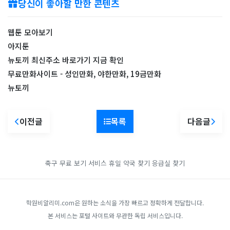
당신이 좋아할 만한 콘텐츠
웹툰 모아보기
아지툰
뉴토끼 최신주소 바로가기 지금 확인
무료만화사이트 - 성인만화, 야한만화, 19금만화
뉴토끼
이전글
목록
다음글
축구 무료 보기 서비스
휴일 약국 찾기
응급실 찾기
학원비알리미.com은 원하는 소식을 가장 빠르고 정확하게 전달합니다.
본 서비스는 포털 사이트와 무관한 독립 서비스입니다.