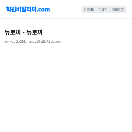
학원비알리미.com
HOME
리뷰어
정보창고
뉴토끼 - 뉴토끼
xn--oy2b25bmwcz3ln2b432b.com