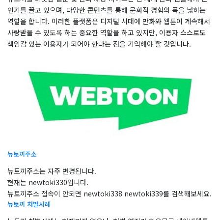
인기를 끌고 있으며, 다양한 콘텐츠를 통해 문화적 경험의 폭을 넓히는
역할을 합니다. 이러한 플랫폼은 디지털 시대에 만화와 웹툰이 계속해서
사랑받을 수 있도록 하는 중요한 역할을 하고 있지만, 이용자 스스로도
책임감 있는 이용자가 되어야 한다는 점을 기억해야 할 것입니다.
뉴토끼주소
뉴토끼주소는 자주 변경됩니다.
현재는 newtoki330입니다.
뉴토끼주소 접속이 안되면 newtoki338 newtoki339를 검색해보세요.
뉴토끼 처벌사례