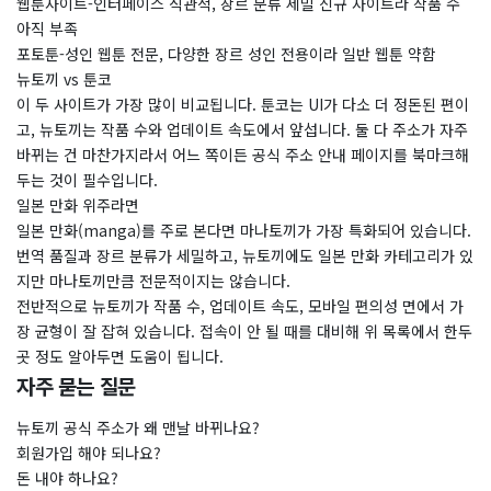
웹툰사이트-인터페이스 직관적, 장르 분류 세밀 신규 사이트라 작품 수
아직 부족
포토툰-성인 웹툰 전문, 다양한 장르 성인 전용이라 일반 웹툰 약함
뉴토끼 vs 툰코
이 두 사이트가 가장 많이 비교됩니다. 툰코는 UI가 다소 더 정돈된 편이
고, 뉴토끼는 작품 수와 업데이트 속도에서 앞섭니다. 둘 다 주소가 자주
바뀌는 건 마찬가지라서 어느 쪽이든 공식 주소 안내 페이지를 북마크해
두는 것이 필수입니다.
일본 만화 위주라면
일본 만화(manga)를 주로 본다면 마나토끼가 가장 특화되어 있습니다.
번역 품질과 장르 분류가 세밀하고, 뉴토끼에도 일본 만화 카테고리가 있
지만 마나토끼만큼 전문적이지는 않습니다.
전반적으로 뉴토끼가 작품 수, 업데이트 속도, 모바일 편의성 면에서 가
장 균형이 잘 잡혀 있습니다. 접속이 안 될 때를 대비해 위 목록에서 한두
곳 정도 알아두면 도움이 됩니다.
자주 묻는 질문
뉴토끼 공식 주소가 왜 맨날 바뀌나요?
회원가입 해야 되나요?
돈 내야 하나요?