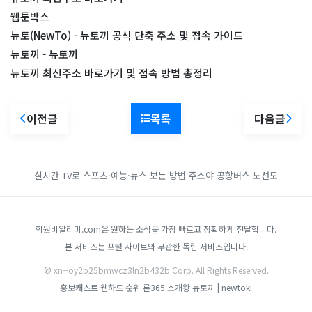
웹툰박스
뉴토(NewTo) - 뉴토끼 공식 단축 주소 및 접속 가이드
뉴토끼 - 뉴토끼
뉴토끼 최신주소 바로가기 및 접속 방법 총정리
이전글
목록
다음글
실시간 TV로 스포츠·예능·뉴스 보는 방법
주소야
공항버스 노선도
학원비알리미.com은 원하는 소식을 가장 빠르고 정확하게 전달합니다.
본 서비스는 포털 사이트와 무관한 독립 서비스입니다.
© xn--oy2b25bmwcz3ln2b432b Corp. All Rights Reserved.
홍보캐스트
웹하드 순위
론365
소개왕
뉴토끼 | newtoki