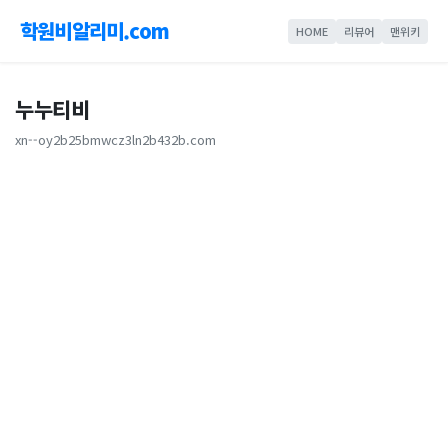
학원비알리미.com
HOME
리뷰어
맨위키
누누티비
xn--oy2b25bmwcz3ln2b432b.com