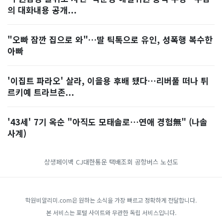
의 대화내용 공개...
"오빠 잠깐 집으로 와"…딸 틱톡으로 유인, 성폭행 복수한
아빠
'이집트 파라오' 살라, 이을용 후배 됐다…리버풀 떠나 튀
르키예 트라브존...
'43세' 7기 옥순 "아직도 모태솔로…연애 경험無" (나솔
사계)
상생페이백
CJ대한통운 택배조회
공항버스 노선도
학원비알리미.com은 원하는 소식을 가장 빠르고 정확하게 전달합니다.
본 서비스는 포털 사이트와 무관한 독립 서비스입니다.