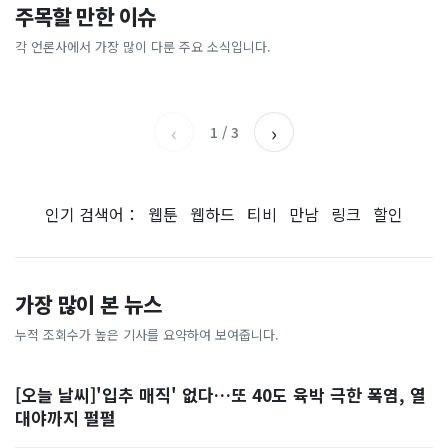
이 대통령 사관학교 통합 발언
"한국 때문에 망했네" 급등해
주목할 만한 이슈
총리 영상에 "대체 뭐냐" 발
'미녀 동반' 40만원 래프팅의
에…“서울대 법대·충암고도
도 아무도 안 산다…코스피 따
칵‥日 배우도 "미친 짓"
실체, 은밀하게…[중국나라]
없애나”
라 출렁이는 日증시
각 언론사에서 가장 많이 다룬 주요 소식입니다.
채널A
아시아경제
MBC
이데일리
‹
›
1
/
3
인기 검색어：
웹툰
웹하드
티비
만남
링크
할인
가장 많이 본 뉴스
누적 조회수가 높은 기사를 요약하여 보여줍니다.
[오늘 날씨]'입추 매직' 없다…또 40도 육박 극한 폭염, 열
대야까지 펄펄