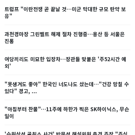
트럼프 "이란전쟁 곧 끝날 것…미군 막대한 규모 탄약 보
유"
과천경마장 그린벨트 해제 절차 진행중…용산 등 서울은
진통
여당끼리도 미묘한 입장차…장관들 맞붙은 '주52시간 예
외'
"못생겨도 좋아" 한국인 너도나도 샀는데…"건강 망칠 수
있다" 경고, ...
"아침부터 찬물"…11주에 하한가 찍은 SK하이닉스, 무슨
일이
'수원삼성 골취소 사건' 박문성 해설위원 충격 주장 "주심