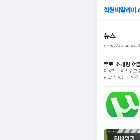
학원비알리미.
뉴스
xn--oy2b25bmwcz3
무료 소개팅 어플
이성친구를 사귀고 
만날 수 있는 다양한