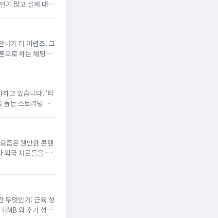
 인기 많고 실제 대화
세요! 1....
만나기 더 어렵죠. 그
 폰으로 하는 채팅이
요. 중년이 가장 많
가하고 있습니다. ‘티
록 돕는 스트리밍 사
 없이 다양한 콘텐츠
​요즘은 웬만한 콘텐
나 외국 자료들을 구
던 ‘토렌트’라는 걸
란 무엇인가: 근육 성
HMB 외 추가 성분