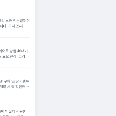
하우 눈밑꺼짐
다. 특히 25세 이
심화됩니다. 화장품이
 방법 40대가
는 요요 현상, 그리고
중이 늘어나며 우울증
것
: 구매 vs 장기렌트
계약 시 꼭 확인해야
주목받는 트렌드는 단
금법칙 실제 적용한