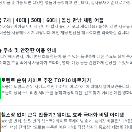
소개팅 어플 순위를 보면 다양한 앱들이 등장하고 있는데요, 실사용자 기준으로 가장
플을 소개해 드릴게요.올해 새로운 만남을 계획하고 있다면 아래 리스트를 참고해보
7개 | 40대 | 50대 | 60대 | 돌싱 만남 채팅 어플
중년이신가요? 이성을 어디서 만나야 할지 몰라서 찾고 계셨나요? 돌싱이라면 사람을 
 어플을 사용해보시기 바랍니다.예전 채팅 만남을 해보셨다면 익숙하실 겁니다.
다. 중년 소개팅 어플을 통해 사람들을 만나 등산, 골프 등 취미 활동을 즐겨보세
 주소 및 안전한 이용 안내
 다양해지면서, 여러 콘텐츠를 한눈에 볼 수 있는 플랫폼에 대한 수요도 함께 증
은 이러한 흐름 속에서 사용자가 드라마, 영화, 예능 등을 간편하게 감상할 수 있도
져 있습니다.티비룸(TVroom)은 어떤 플랫폼인가?티비룸은 별도의 회원가입
토렌트 순위 사이트 추천 TOP10 바로가기
오늘은 토렌트 순위 사이트 추천 TOP10 바로가기 에 대해서 알아보겠습니다. 
츠들이 정식 스트리밍 서비스를 통해 제공되지만, 간혹 찾기 어려운 예전 영화
하려고 토렌트를 검색해보게 되는 경우가 있습니다. ​저도 예전부터 이름만 들었
어느 날 한번 써보게 되었는데요. 막상 사용해보니...
헬스장 없이 근육 만들기? 웨이트 효과 극대화 비밀 아이템
놀라운 변화, 한 달 만의 식스팩? 웨이트 트레이닝 효과, 숨겨진 비밀은? HMB
장의 핵심 단백질만으로는 부족한 이유 HMB 직접 섭취의 중요성: 태블릿 형태 