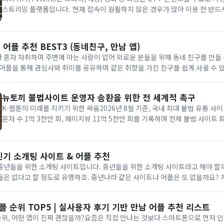
스트리밍 플랫폼입니다. 현재 접속이 원활하지 않은 경우가 많아 이용 전 반드
해야 합니다. 본 페이지에서는 티비위키 최신 주소와 안전한 접속 방법, 대체 
드립니다. 티비위키는 별도의 회원가입 없이도 원하는 영상을...
어플 추천 BEST3 (동네친구, 만남 앱)
혼자 자취하며 주변에 아는 사람이 없어 외로운 분들을 위해 동네 친구를 만들 
어플을 통해 관심사와 취미를 공유하며 같은 취향을 가진 친구를 쉽게 사귈 수 
할 때 사용하기 좋습니다.소개팅 어플로 동네 친구 만드는 법대다수 소개팅 어플
뉴토끼 불법사이트 운영자 송환을 위한 전 세계적 촉구
K-웹툰의 미래를 지키기 위한 싸움2026년 8월 기준, 국내 최대 불법 유통 사
문자 수 1억 3천만 회, 페이지뷰 11억 5천만 회를 기록하며 전체 불법 사이트 
차지하고 있습니다. 이로 인한 웹툰 산업 피해액은 약 398억 원에 달하며, 뉴
(웹소설), **마나토끼(일본 만화)**를 통해 천문학...
인기 소개팅 사이트 & 어플 추천
년들을 위한 소개팅 사이트입니다. 중년들을 위한 소개팅 사이트라고 해야 할까
들은 없다고 할 정도로 유명하죠. 중년나라 같은 사이트나 어플은 또 없을까요?
어플이 무수히 많이 나와 있지만, 그중에서도 특별히 주목받는 소개팅 앱들을 
어플 순위 TOP5 | 실사용자 후기 기반 만남 어플 추천 리스트
 순위, 어떤 앱이 진짜 괜찮을까?요즘은 직접 만나는 것보다 스마트폰으로 먼저 