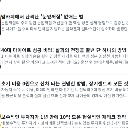
의 시너지 효과 홈 트레이닝으로도 가능한 근육 증가 거울 앞에서 탄탄한 식스팩 복근을 보며 감탄
하던 때가 있습니다. 믿기 어려우시겠지만,...
맘카페에서 난리난 '눈밑꺼짐' 없애는 법
눈밑꺼짐의 주요 원인 눈밑꺼짐 개선을 위한 핵심 성분 실제 경험으로 검증된 관리 노
은 나이가 들수록 피부 탄력을 지탱하는 콜라겐과 엘라스틴이 감소하며 발생합니
후부터 진피층의 콜라겐 합성 능력이 떨어지면서 눈가가 처지고 다크서클이 
나 시술로 일시적인 효과를 보는 경우도 있지만, 장기적인 관리 없이는 재...
40대 다이어트 성공 비법: 살과의 전쟁을 끝낸 단 하나의 방법
1. 다이어트 실패의 숨은 원인 2. 염증 제거를 위한 핵심 성분 3. 실천 가능한 다이어트
되면서 살이 잘 안 빠진다고 느껴진 적이 있나요? 출산 후 늘어난 체중, 반복되
점점 떨어지는 자존감. 저도 그랬습니다. 결혼 후 아이를 낳고 17kg 이상 체
과 대인기피증에 시달렸던 지난 3년은 정말 힘든...
초기 비용 0원으로 신차 타는 현명한 방법, 장기렌트의 모든 
자동차 소유 vs 이용, 패러다임의 변화 장기렌트 선택의 3대 장점 초기 비용 비교
월 평균 비용 분석과 실제 절감 효과 신차 교체 사이클의 경제적 이점 장기렌트 
할 사항 나에게 맞는 장기렌트 차량 선택 가이드 최근 자동차 시장에서 가장 
연 '소유에서 이용으로'의 전환입니다. 장기렌트는 신차를...
보수적인 투자자가 1년 만에 10억 모은 현실적인 재테크 전략
왜 보수적인 투자자가 가상화폐를 선택했나? 손실 없는 투자를 위한 3가지 황