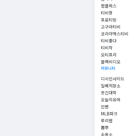
짭플렉스
티비핫
프로티빙
고구마티비
코리아맥스티비
티비좋다
티비착
오티프리
블랙비디오
커뮤니티
디시인사이드
일베저장소
웃긴대학
오늘의유머
인벤
MLB파크
루리웹
뽐뿌
수용소