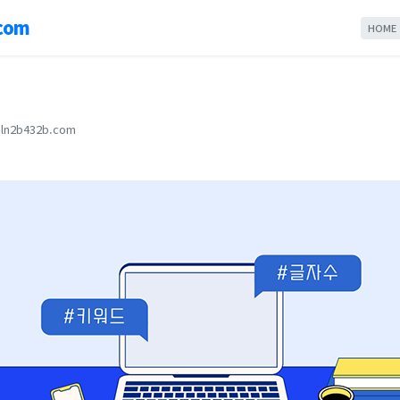
com
HOME
ln2b432b.com