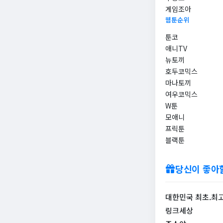
게임조아
웹툰순위
툰코
애니TV
뉴토끼
호두코믹스
마나토끼
여우코믹스
W툰
모애니
프릭툰
블랙툰
당신이 좋아
대한민국 최초.최고
링크세상