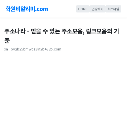
학원비알리미.com
HOME
건강쉐어
허브타임
주소나라 - 믿을 수 있는 주소모음, 링크모음의 기
준
xn--oy2b25bmwcz3ln2b432b.com