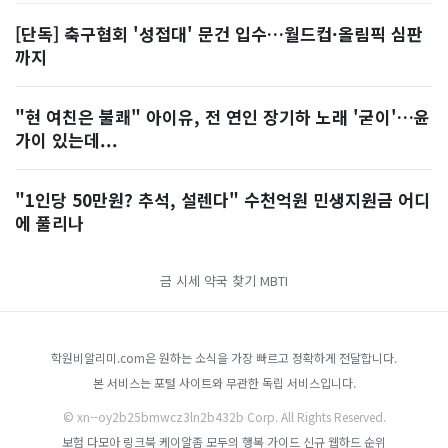
[단독] 축구협회 '성접대' 문건 입수…월드컵·올림픽 심판
까지
"현 여친은 불쾌" 아이유, 전 연인 장기하 노래 '굳이'…윤
가이 있는데...
"1인당 50만원? 추석, 설렌다" 수천억원 민생지원금 어디
에 풀리나
금 시세
약국 찾기
MBTI
학원비알리미.com은 원하는 소식을 가장 빠르고 정확하게 전달합니다.
본 서비스는 포털 사이트와 무관한 독립 서비스입니다.
© xn--oy2b25bmwcz3ln2b432b Corp. All Rights Reserved.
보험 다모아
링크북
케이알좀
모두의 행복 가이드
신규 웹하드 순위