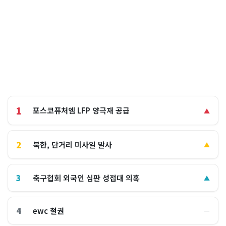
1
포스코퓨처엠 LFP 양극재 공급
▲
2
북한, 단거리 미사일 발사
▲
3
축구협회 외국인 심판 성접대 의혹
▲
4
ewc 철권
―