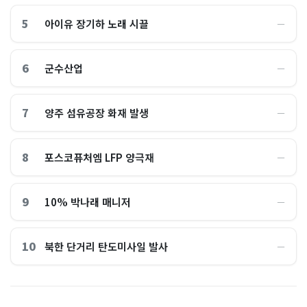
5
아이유 장기하 노래 시끌
―
6
군수산업
―
7
양주 섬유공장 화재 발생
―
8
포스코퓨처엠 LFP 양극재
―
9
10% 박나래 매니저
―
10
북한 단거리 탄도미사일 발사
―