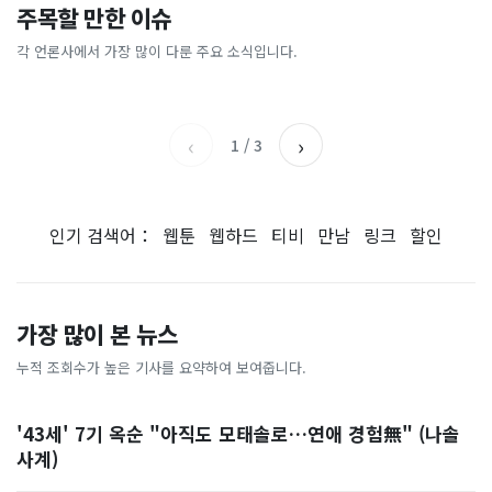
“그랜저 탄 부부 팔다리 잘랐
[티조챗] "핫팬츠·샌들 출
주목할 만한 이슈
달콤한 ‘스테비아 토마토’...
“경찰관이 끌고가 성폭행” 20
다”…핑크 살인공장 충격 실
근?" "점심은 지하" "재택을
농산물 아닌 가공식품이었다
세 여성 눈물, 경찰서 직원 78
체
허하라!"…폭염이 바꾼 직장
각 언론사에서 가장 많이 다룬 주요 소식입니다.
중앙일보
TV조선
명 전원 직무정지… 파키스탄
인 문화
조선일보
서울신문
역대급 사건 [월드픽]
‹
›
1
/
3
인기 검색어：
웹툰
웹하드
티비
만남
링크
할인
가장 많이 본 뉴스
누적 조회수가 높은 기사를 요약하여 보여줍니다.
'43세' 7기 옥순 "아직도 모태솔로…연애 경험無" (나솔
사계)