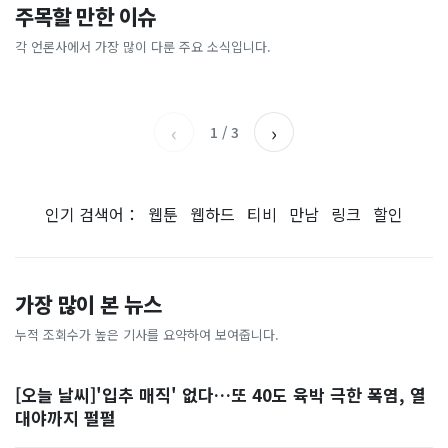
이 대통령 사관학교 통합 발언
"한국 때문에 망했네" 급등해
주목할 만한 이슈
총리 영상에 "대체 뭐냐" 발
'미녀 동반' 40만원 래프팅의
에…“서울대 법대·충암고도
도 아무도 안 산다…코스피 따
칵‥日 배우도 "미친 짓"
실체, 은밀하게…[중국나라]
없애나”
라 출렁이는 日증시
각 언론사에서 가장 많이 다룬 주요 소식입니다.
채널A
아시아경제
MBC
이데일리
‹
›
1
/
3
인기 검색어：
웹툰
웹하드
티비
만남
링크
할인
가장 많이 본 뉴스
누적 조회수가 높은 기사를 요약하여 보여줍니다.
[오늘 날씨]'입추 매직' 없다…또 40도 육박 극한 폭염, 열
대야까지 펄펄