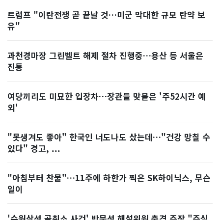
트럼프 "이란전쟁 곧 끝날 것…미군 막대한 규모 탄약 보
유"
과천경마장 그린벨트 해제 절차 진행중…용산 등 서울은
진통
여당끼리도 미묘한 입장차…장관들 맞붙은 '주52시간 예
외'
"못생겨도 좋아" 한국인 너도나도 샀는데…"건강 망칠 수
있다" 경고, ...
"아침부터 찬물"…11주에 하한가 찍은 SK하이닉스, 무슨
일이
'수원삼성 골취소 사건' 박문성 해설위원 충격 주장 "주심