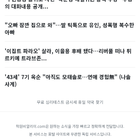
의 대화내용 공개...
"오빠 잠깐 집으로 와"…딸 틱톡으로 유인, 성폭행 복수한
아빠
'이집트 파라오' 살라, 이을용 후배 됐다…리버풀 떠나 튀
르키예 트라브존...
'43세' 7기 옥순 "아직도 모태솔로…연애 경험無" (나솔
사계)
무료 심리테스트
금시세
휴일 약국 찾기
학원비알리미.com은 원하는 소식을 가장 빠르고 정확하게 전달합니다.
본 서비스는 포털 사이트와 무관한 독립 서비스입니다.