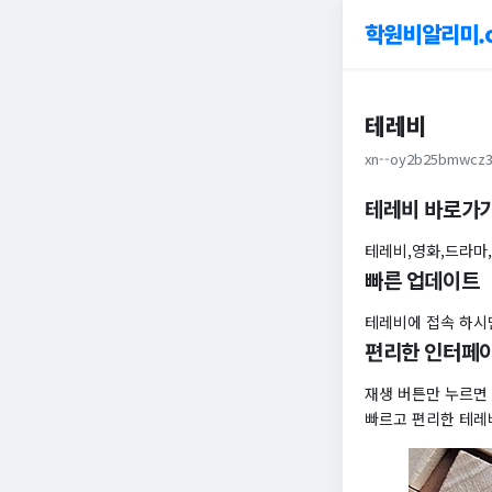
학원비알리미.
테레비
xn--oy2b25bmwcz3
테레비 바로가
테레비,영화,드라마
빠른 업데이트
테레비에 접속 하시
편리한 인터페
재생 버튼만 누르면
빠르고 편리한 테레