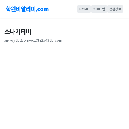
학원비알리미.com
HOME
허브타임
생활정보
소나기티비
xn--oy2b25bmwcz3ln2b432b.com