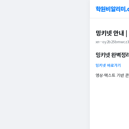
학원비알리미.
밍키넷 안내 |
xn--oy2b25bmwcz3
밍키넷 완벽정리
밍키넷 바로가기
영상·텍스트 기반 