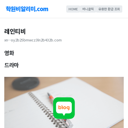
학원비알리미.com
HOME
머니클릭
유용한 환급 조회
레인티비
xn--oy2b25bmwcz3ln2b432b.com
영화
드라마