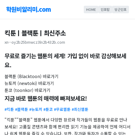
학원비알리미.com
HOME
인포탑
당근인포
킥툰ㅣ블랙툰ㅣ최신주소
xn--oy2b25bmwcz3ln2b432b.com
무료로 즐기는 웹툰의 세계! 가입 없이 바로 감상해보세
요.
블랙툰 (Blacktoon) 바로가기
뉴토끼 (newtoki) 바로가기
툰코 (toonkor) 바로가기
지금 바로 웹툰의 매력에 빠져보세요!
#킥툰 #블랙툰 #뉴토끼 #툰코 #무료웹툰 #최신웹툰
"킥툰""블랙툰" 웹툰에서 다양한 장르와 작가들의 웹툰을 무료로 만나
보세요! 고품질 콘텐츠와 함께 편리한 읽기 기능을 제공하여 언제 어디서
나 쉽게 웹툰을 즐길 수 있습니다. 또한, 작가와 독자가 소통할 수 있는