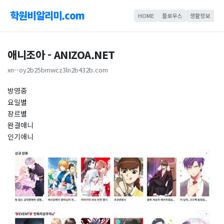
학원비알리미.com
HOME
플로우스
생활정보
애니조아 - ANIZOA.NET
xn--oy2b25bmwcz3ln2b432b.com
방영중
요일별
장르별
완결애니
인기애니