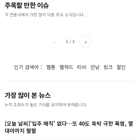
이 대통령 사관학교 통합 발언
"한국 때문에 망했네" 급등해
주목할 만한 이슈
총리 영상에 "대체 뭐냐" 발
'미녀 동반' 40만원 래프팅의
에…“서울대 법대·충암고도
도 아무도 안 산다…코스피 따
칵‥日 배우도 "미친 짓"
실체, 은밀하게…[중국나라]
없애나”
라 출렁이는 日증시
각 언론사에서 가장 많이 다룬 주요 소식입니다.
채널A
아시아경제
MBC
이데일리
‹
›
1
/
3
인기 검색어：
웹툰
웹하드
티비
만남
링크
할인
가장 많이 본 뉴스
누적 조회수가 높은 기사를 요약하여 보여줍니다.
[오늘 날씨]'입추 매직' 없다…또 40도 육박 극한 폭염, 열
대야까지 펄펄