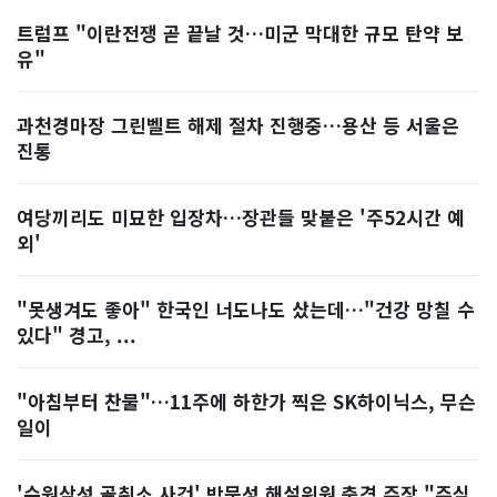
트럼프 "이란전쟁 곧 끝날 것…미군 막대한 규모 탄약 보
유"
과천경마장 그린벨트 해제 절차 진행중…용산 등 서울은
진통
여당끼리도 미묘한 입장차…장관들 맞붙은 '주52시간 예
외'
"못생겨도 좋아" 한국인 너도나도 샀는데…"건강 망칠 수
있다" 경고, ...
"아침부터 찬물"…11주에 하한가 찍은 SK하이닉스, 무슨
일이
'수원삼성 골취소 사건' 박문성 해설위원 충격 주장 "주심