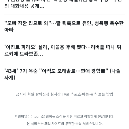
의 대화내용 공개...
"오빠 잠깐 집으로 와"…딸 틱톡으로 유인, 성폭행 복수한
아빠
'이집트 파라오' 살라, 이을용 후배 됐다…리버풀 떠나 튀
르키예 트라브존...
'43세' 7기 옥순 "아직도 모태솔로…연애 경험無" (나솔
사계)
금시세
회원 탈퇴신청
실시간 TV로 스포츠·예능·뉴스 보는 방법
학원비알리미.com은 원하는 소식을 가장 빠르고 정확하게 전달합니다.
본 서비스는 포털 사이트와 무관한 독립 서비스입니다.