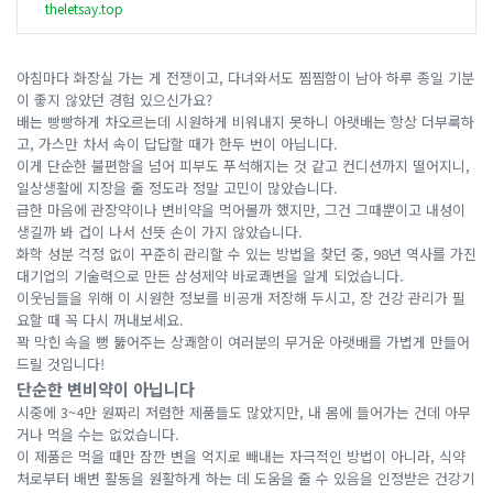
theletsay.top
아침마다 화장실 가는 게 전쟁이고, 다녀와서도 찜찜함이 남아 하루 종일 기분
이 좋지 않았던 경험 있으신가요?
배는 빵빵하게 차오르는데 시원하게 비워내지 못하니 아랫배는 항상 더부룩하
고, 가스만 차서 속이 답답할 때가 한두 번이 아닙니다.
이게 단순한 불편함을 넘어 피부도 푸석해지는 것 같고 컨디션까지 떨어지니,
일상생활에 지장을 줄 정도라 정말 고민이 많았습니다.
급한 마음에 관장약이나 변비약을 먹어볼까 했지만, 그건 그때뿐이고 내성이
생길까 봐 겁이 나서 선뜻 손이 가지 않았습니다.
화학 성분 걱정 없이 꾸준히 관리할 수 있는 방법을 찾던 중, 98년 역사를 가진
대기업의 기술력으로 만든 삼성제약 바로쾌변을 알게 되었습니다.
이웃님들을 위해 이 시원한 정보를 비공개 저장해 두시고, 장 건강 관리가 필
요할 때 꼭 다시 꺼내보세요.
꽉 막힌 속을 뻥 뚫어주는 상쾌함이 여러분의 무거운 아랫배를 가볍게 만들어
드릴 것입니다!
단순한 변비약이 아닙니다
시중에 3~4만 원짜리 저렴한 제품들도 많았지만, 내 몸에 들어가는 건데 아무
거나 먹을 수는 없었습니다.
이 제품은 먹을 때만 잠깐 변을 억지로 빼내는 자극적인 방법이 아니라, 식약
처로부터 배변 활동을 원활하게 하는 데 도움을 줄 수 있음을 인정받은 건강기