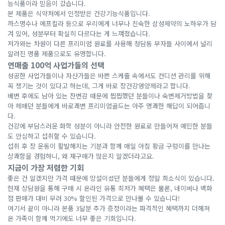
능식품이라 믿음이 갔습니다.
본 제품은 식약처에서 인정받은 건강기능식품입니다.
까스명수나 에프킬라 등으로 우리에게 너무나 친숙한 삼성제약의 노하우가 담
겨 있어, 성분부터 확실히 다르다는 게 느껴졌습니다.
저가와는 차원이 다른 프리미엄 원료를 사용해 청담동 부자들 사이에서 널리
알려진 명품 제품으로도 유명합니다.
연매출 100억 사업가들의 선택
성공한 사업가들이나 자산가들은 바쁜 스케줄 속에서도 컨디션 관리를 위해
꼭 챙기는 것이 있다고 하는데, 그게 바로 장건강영양제라고 합니다.
배변 후에도 남아 있는 잔변감 때문에 찝찝했던 분들이나 숙변제거방법을 찾
아 헤매던 분들에게 바로쾌변 프리미엄골드는 아주 명쾌한 해답이 되어줍니
다.
건강에 부담스러운 화학 성분이 아니라 안전한 원료로 만들어져 예민한 분들
도 안심하고 섭취할 수 있습니다.
섭취 후 장 운동이 활발해지는 기분과 함께 매일 아침 황금 구렁이를 만나는
상쾌함을 경험하니, 왜 재구매가 많은지 알겠더라고요.
지금이 가장 저렴한 기회
좋은 건 알겠지만 가격 때문에 망설이셨던 분들에게 정말 희소식이 있습니다.
현재 상담원을 통해 구매 시 온라인 유통 최저가 혜택은 물론, 네이버나 백화
점 판매가 대비 무려 30% 할인된 가격으로 만나볼 수 있습니다!
여기서 끝이 아니라 본품 3달분 추가 증정이라는 파격적인 혜택까지 더해져
온 가족이 함께 먹기에도 너무 좋은 기회입니다.