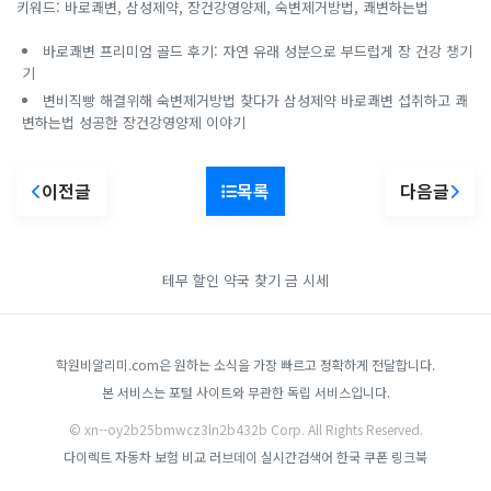
키워드: 바로쾌변, 삼성제약, 장건강영양제, 숙변제거방법, 쾌변하는법
바로쾌변 프리미엄 골드 후기: 자연 유래 성분으로 부드럽게 장 건강 챙기
기
변비직빵 해결위해 숙변제거방법 찾다가 삼성제약 바로쾌변 섭취하고 쾌
변하는법 성공한 장건강영양제 이야기
이전글
목록
다음글
테무 할인
약국 찾기
금 시세
학원비알리미.com은 원하는 소식을 가장 빠르고 정확하게 전달합니다.
본 서비스는 포털 사이트와 무관한 독립 서비스입니다.
© xn--oy2b25bmwcz3ln2b432b Corp. All Rights Reserved.
다이렉트 자동차 보험 비교
러브데이
실시간검색어
한국 쿠폰
링크북