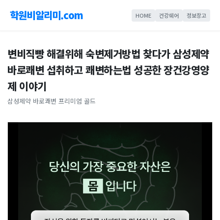
학원비알리미.com
HOME
건강쉐어
정보창고
변비직빵 해결위해 숙변제거방법 찾다가 삼성제약
바로쾌변 섭취하고 쾌변하는법 성공한 장건강영양
제 이야기
삼성제약 바로쾌변 프리미엄 골드