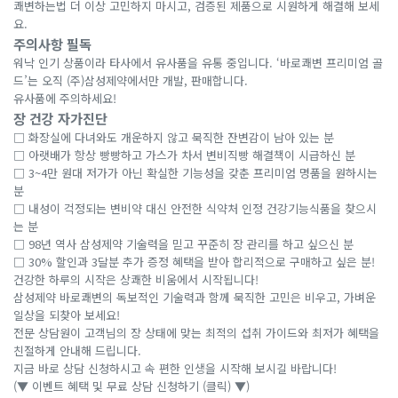
쾌변하는법 더 이상 고민하지 마시고, 검증된 제품으로 시원하게 해결해 보세
요.
주의사항 필독
워낙 인기 상품이라 타사에서 유사품을 유통 중입니다. ‘바로쾌변 프리미엄 골
드’는 오직 (주)삼성제약에서만 개발, 판매합니다.
유사품에 주의하세요!
장 건강 자가진단
□ 화장실에 다녀와도 개운하지 않고 묵직한 잔변감이 남아 있는 분
□ 아랫배가 항상 빵빵하고 가스가 차서 변비직빵 해결책이 시급하신 분
□ 3~4만 원대 저가가 아닌 확실한 기능성을 갖춘 프리미엄 명품을 원하시는
분
□ 내성이 걱정되는 변비약 대신 안전한 식약처 인정 건강기능식품을 찾으시
는 분
□ 98년 역사 삼성제약 기술력을 믿고 꾸준히 장 관리를 하고 싶으신 분
□ 30% 할인과 3달분 추가 증정 혜택을 받아 합리적으로 구매하고 싶은 분!
건강한 하루의 시작은 상쾌한 비움에서 시작됩니다!
삼성제약 바로쾌변의 독보적인 기술력과 함께 묵직한 고민은 비우고, 가벼운
일상을 되찾아 보세요!
전문 상담원이 고객님의 장 상태에 맞는 최적의 섭취 가이드와 최저가 혜택을
친절하게 안내해 드립니다.
지금 바로 상담 신청하시고 속 편한 인생을 시작해 보시길 바랍니다!
(▼ 이벤트 혜택 및 무료 상담 신청하기 (클릭) ▼)