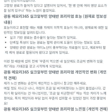
점이 인상적이었습니다.
고함량 원료가 들어가 있다고 설명되어 있어서, ‘한 병 안에 여러 영양 요소가
잘 담겨 있구나’ 하는 느낌이 들었어요.
광동 메모리365 실크알부민 양태반 프리미엄 효능 (원재료 정보성
내용)
효능이라고 표현할 때는 제품 자체의 의학적 효능이 아니라, 원재료에 대한 일
반적인 정보임을 알려드립니다.
실크 기반 원료는 흡수율이 높다는 정보가 있어요.
단백질 특성이 있는 원료는 활력 관리에 도움이 된다는 정보도 있죠.
양태반 관련 원료는 아미노산이 풍부하다는 자료들이 있고, 예로부터 활
력 케어 원료로 활용되어 왔다고 알려져 있어요.
이런 점 때문에 섭취 전에 ‘꾸준히 먹으면 내 일상에도 조금씩 변화가 있을
까?’라는 기대감을 갖고 시작하게 되었어요.
광동 메모리365 실크알부민 양태반 프리미엄 개인적인 변화 (개인
적 견해)
제가 느낀 변화는 순전히 개인적인 느낌이니 참고만 해주세요.
며칠 정도 지나고 나니, 아침이 조금 덜 버거워졌다는 느낌이 들었습니다. 갑
자기 확 달라지는 건 아니었지만, ‘조금 덜 피곤한데?’ 하는 작은 차이가 느껴
졌어요. 특히 액상이라 부담 없이 꾸준히 섭취할 수 있었던 점이 가장 좋았어
요!
광동 메모리365 실크알부민 양태반 프리미엄 느낀점 (개인적 견해)