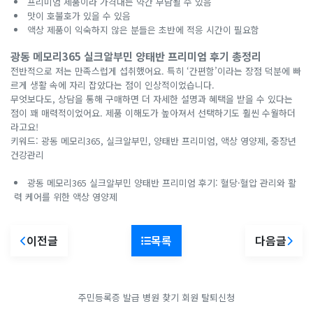
프리미엄 제품이라 가격대는 약간 부담될 수 있음
맛이 호불호가 있을 수 있음
액상 제품이 익숙하지 않은 분들은 초반에 적응 시간이 필요함
광동 메모리365 실크알부민 양태반 프리미엄 후기 총정리
전반적으로 저는 만족스럽게 섭취했어요. 특히 ‘간편함’이라는 장점 덕분에 빠
르게 생활 속에 자리 잡았다는 점이 인상적이었습니다.
무엇보다도, 상담을 통해 구매하면 더 자세한 설명과 혜택을 받을 수 있다는
점이 꽤 매력적이었어요. 제품 이해도가 높아져서 선택하기도 훨씬 수월하더
라고요!
키워드: 광동 메모리365, 실크알부민, 양태반 프리미엄, 액상 영양제, 중장년
건강관리
광동 메모리365 실크알부민 양태반 프리미엄 후기: 혈당·혈압 관리와 활
력 케어를 위한 액상 영양제
이전글
목록
다음글
주민등록증 발급
병원 찾기
회원 탈퇴신청