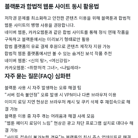
블랙툰과 합법적 웹툰 사이트 동시 활용법
저작권 문제를 최소화하고 안전한 콘텐츠 이용을 위해 블랙툰과 합법적
웹툰 사이트의 병행 사용을 권장합니다.
네이버 웹툰, 카카오웹툰과 같은 합법 사이트를 통해 정식 연재 작품을
구독하고 블랙툰에서는 미리보기 형태로만 활용
합법 플랫폼의 유료 결제 후원으로 콘텐츠 제작자 지원 가능
합법적 웹툰 플랫폼에서만 볼 수 있는 숨겨진 보석 작품 추천
네이버 웹툰: <신의 탑>, <여신강림>
카카오웹툰: <취향저격 그녀>, <나빌레라>
자주 묻는 질문(FAQ) 심화편
블랙툰 사용 시 자주 발생하는 오류 해결 팁
“서버 접속 불안정” 오류 발생 시 VPN이나 다른 브라우저 이용
이미지 로딩 지연 현상은 브라우저 캐시 및 쿠키 삭제 후 재접속으로 해
결 가능
블랙툰 이용 중 자주 겪는 어려움과 해결 사례 모음
“웹툰 페이지 로딩이 느림” 현상은 광고 차단 프로그램 설치로 대다수 해
결 가능
“사이트 접속이 불가능한 경우”는 블랙툰의 최신 주소 업데이트로 해결