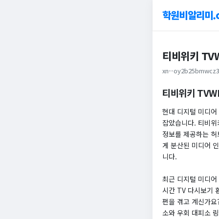
학원비알리미.
티비위키 TVW
xn--oy2b25bmwcz3
티비위키 TVWI
현대 디지털 미디어
잡았습니다. 티비위키
정보를 제공하는 허
게 분산된 미디어 
니다.
최근 디지털 미디어
시간 TV 다시보기 
편을 겪고 계신가요?
소와 우회 대피소 