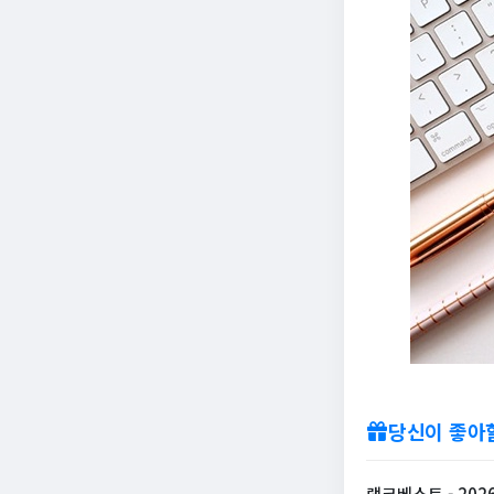
당신이 좋아
랭크베스트 - 202