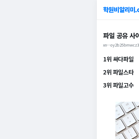
학원비알리미.
파일 공유 사이
xn--oy2b25bmwcz3
1위 싸다파일
2위 파일스타
3위 파일고수