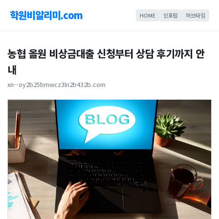
학원비알리미.com
HOME
인포탑
허브타임
농협 올원 비상금대출 신청부터 상담 후기까지 안
내
xn--oy2b25bmwcz3ln2b432b.com