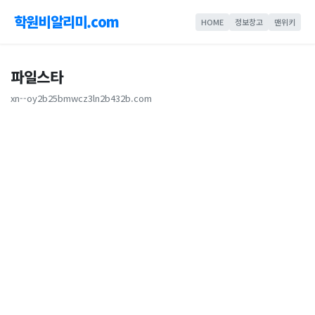
학원비알리미.com
HOME
정보창고
맨위키
파일스타
xn--oy2b25bmwcz3ln2b432b.com