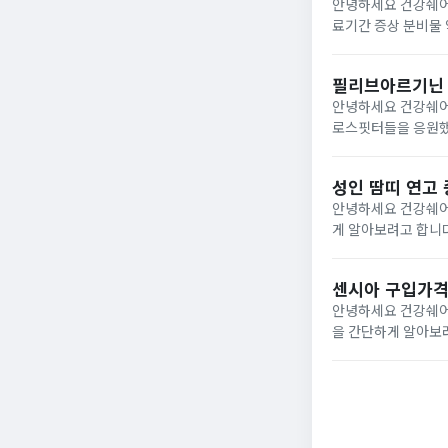
안녕하세요 건강쉐어
료기간 증상 분비물 약을 간단하게알아보려고
이 있으실 겁니다.
미루지말고빠른 시..
필리브아르기닌 
안녕하세요 건강쉐어
로스핏터들을 응원했
을 챙겨보고있었는데
보던 찰나에좋은 기회
성인 땀띠 연고
안녕하세요 건강쉐어
게 알아보려고 합니다. 땀띠 증상 땀띠 증상의 경우에는 피부에 좁쌀처럼작은 물방울 모양의 투명한 물집이
며 따가움 및 가려움
은 부...
센시아 구입가격
안녕하세요 건강쉐어
을 간단하게 알아보려고 합니다. 센시아 성분 센시아는 센텔라정량추출물
정량추출물의 경우 
거나 앉아서 작업을많