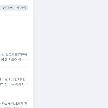
건강쉐어
머니클릭
먹는법 칼로리를간단하
상에 도움이 된다고
알아보려고 합니다.
나 눈 흰자에노랗게
 보관법제철시기를 간