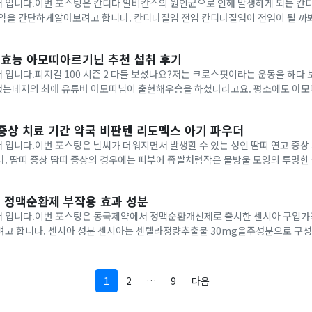
 입니다.이번 포스팅은 칸디다 알비칸스의 원인균으로 인해 발생하게 되는 칸
 합니다. 칸디다질염 전염 칸디다질염이 전염이 될 까봐 걱정을하시는 분들
하지만 다행히 칸디다질염은 다른 사람에게전염이 안된다고 알려져 있으나증상이
.
효능 아모띠아르기닌 추천 섭취 후기
 입니다.피지컬 100 시즌 2 다들 보셨나요?저는 크로스핏이라는 운동을 하다
는데저의 최애 유튜버 아모띠님이 출현해우승을 하셨더라고요. 평소에도 아모
 최근에 간편하고 맛있게아르기닌 제품을 섭취하는 것을 보게 되었어요. 그래서
가...
 증상 치료 기간 약국 비판텐 리도멕스 아기 파우더
 입니다.이번 포스팅은 날씨가 더워지면서 발생할 수 있는 성인 땀띠 연고 증상
생길 수 있으
 증상이동반될 수 있습니다. 땀띠가 발생하는 부위는 주로얼굴, 목, 겨드랑이, 
 정맥순환제 부작용 효과 성분
 입니다.이번 포스팅은 동국제약에서 정맥순환개선제로 출시한 센시아 구입가
 30mg을주성분으로 구성되어 있는데센텔라
정맥순환장애에관련된 증상 개선에 도움을주는 성분으로 알려져 있다고 합니다.
이...
1
2
…
9
다음