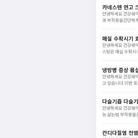
슴통증으로...
카네스텐 연고 
안녕하세요 건강쉐어
과 부작용을간단하게 알아보려고 합니다. 카네스텐 연고 
반 의약품으로무좀,
도가 높고 습환 환...
매실 수확시기 
안녕하세요 건강쉐어 
스팅은 매실 수확시기 효능 부작
인 매실은매화 나무의
어6...
냉방병 증상 몸살
안녕하세요 건강쉐어
고 있습니다.이번 포
상 몸살, 기침, 두통, 설사, 열 1) 위장 장애냉방병에 걸리게 되면 소화불량,하복부 불쾌감 등과 같은 증상이 발생하게될
수...
다슬기즙 다슬기
안녕하세요 건강쉐어
능 삶는법 부작용을간단하게 포스팅 해보려고 
필수 아미노산과 타
주어...
칸디다질염 전염