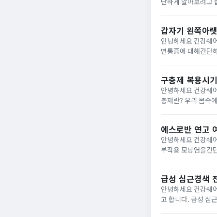
단하게 알아보려고 합니다. 참외의 효능 1) 위장 운동 촉진참외는 섬유질과 수분이 함
소화 작용에도움을 
성산소 제...
갑자기 왼쪽아랫
안녕하세요 건강쉐어
면통증에 대해간단하게 알아보려고 합니다. 갑자기 왼쪽
방광, 대장,왼쪽 신
로 갑자기...
구충제 복용시기
안녕하세요 건강쉐어
충제란? 우리 몸속에 기생충이나 회충이 있을 경우발열, 복통, 구토, 식욕부진 등과 같은증상들이 발생할 수 있는데구충
제를 복용하게 되면 우리 몸속에 
질...
에스로반 연고 
안녕하세요 건강쉐어
부작용 모낭염을간단하게 알아보려고 합니다. 에스로
로신 성분의항생제 
효력을발휘하...
급성 심근경색 
안녕하세요 건강쉐어
고 합니다. 급성 심근경색 전조증상 급성 심근경색 환자들의 대부분이 평소아무런 증상을 못 느끼다가 갑자기 발생하는
가슴통증을 경험하게 