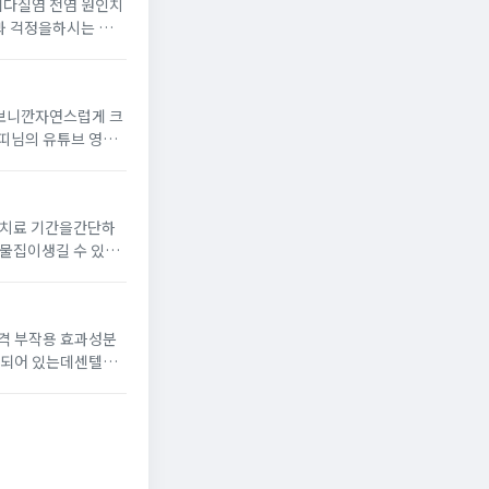
디다질염 전염 원인치
 나타난다면 치료를
 보니깐자연스럽게 크
띠님의 유튜브 영상
 어떤 제품인지 찾아
 치료 기간을간단하
가슴 쪽에 발생하며깊
격 부작용 효과성분
보통 오랫동안 서 있