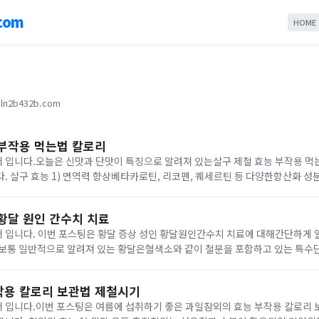
com
HOME
ln2b432b.com
 부작용 먹는법 칼로리
 입니다.오늘은 신맛과 단맛이 특징으로 알려져 있는살구 제철 효능 부작용 
함유되어 있는
활성산소 제거 및 바이러스와 세균으로부터 우리 몸을 보호할 수 있도록 면역력향
황달 원인 간수치 치료
 입니다. 이번 포스팅은 황달 증상 성인 황달원인간수치 치료에 대해간단하게 
성되는 황색의 담즙색소가 우리 몸에 필요이상으로 쌓이게 되면서 피부점막이
작용 칼로리 보관법 제철시기
 입니다.이번 포스팅은 여름에 섭취하기 좋은 과일참외의 효능 부작용 칼로리