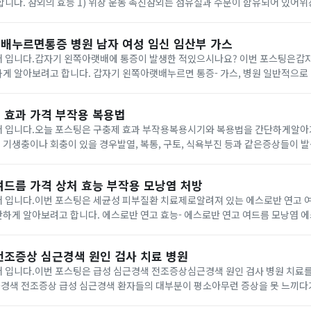
유되어 있어위장 운동을 촉진시켜
줄 수 있다고 알려져 있습니다.2) 피부노화항산화 성분들이 풍부하게 함유되어 
배누르면통증 병원 남자 여성 임신 임산부 가스
 입니다.갑자기 왼쪽아랫배에 통증이 발생한 적있으시나요? 이번 포스팅은갑
아랫배누르면 통증- 가스, 병원 일반적으로 왼쪽 하복부 쪽에는
장, 왼쪽 요관, 혈관 및 신경 등이있으며 여성분들의 경우에는 난소 및 나팔관이
 효과 가격 부작용 복용법
 입니다.오늘 포스팅은 구충제 효과 부작용복용시기와 복용법을 간단하게알아가 
있는기생충, 회충을 없애줄 수 있습니다. 구충제 효과는 어떨까 구충제를 복용하면 단백
여드름 가격 상처 효능 부작용 모낭염 처방
 입니다.이번 포스팅은 세균성 피부질환 치료제로알려져 있는 에스로반 연고 
반 연고 효능- 에스로반 연고 여드름 모낭염 에스로반 연고는 무피
연고로 알려져 있습니다. 무피로신 성분은 박테리아의 성장 및 증식에필요한 단
전조증상 심근경색 원인 검사 치료 병원
 입니다.이번 포스팅은 급성 심근경색 전조증상심근경색 원인 검사 병원 치료
된다고 합니다. 이 통증은 가슴 중앙 또는 외쪽에서 시작해목, 턱, 어깨 등으로