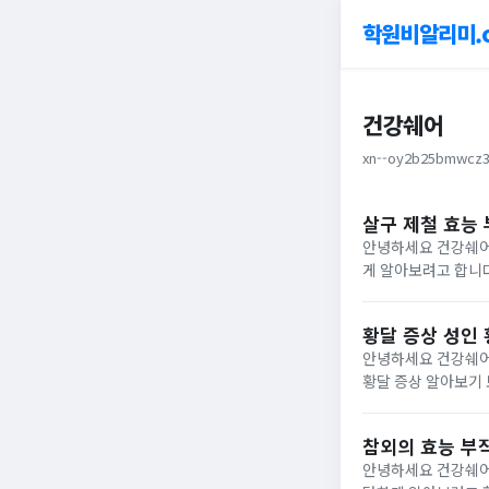
학원비알리미.
건강쉐어
xn--oy2b25bmwcz3
살구 제철 효능
안녕하세요 건강쉐어
게 알아보려고 합니다. 살구 효능 1) 면역력 향상베타카로틴, 리코펜, 퀘세르틴 등 다양한항산화 성분이 
살구는몸 속 나쁜 
알려져...
황달 증상 성인 
안녕하세요 건강쉐어
황달 증상 알아보기 보통 일반적으로 알려져 있는 황달은혈색소와 같이 철분을 포함하고 있는 특수단백질이 몸 속에서
분해되는 과정에서생
착색되는 것으로...
참외의 효능 부
안녕하세요 건강쉐어