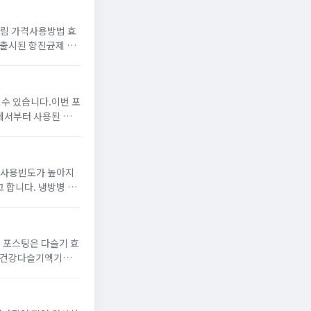
림 가격사용방법 효
하게 되는 무좀은온
 수 있습니다.이번 포
매실이 초록빛으로 익
기사용빈도가 높아지
 냉방병 증
 포스팅은 다슬기 효
의 피로해소에 도움을