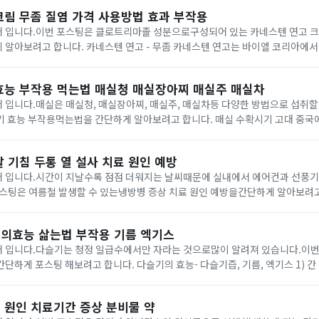
크림 무좀 질염 가격 사용방법 효과 부작용
 입니다.이번 포스팅은 클로트리마졸 성분으로구성되어 있는 카네스텐 연고 크
- 무좀 카네스텐 연고는 바이엘 코리아에서출시된 항진균제 일
 질염 등 각종 진균감염증 치료에사용되어 오고 있습니다.곰팡이균에 의해 발생
효능 부작용 먹는법 매실청 매실장아찌 매실주 매실차
입니다.매실은 매실청, 매실장아찌, 매실주, 매실차등 다양한 방법으로 섭취할
용먹는법을 간단하게 알아보려고 합니다. 매실 수확시기 고대 중국에서부터 사용된 과일
 열매로 알려져 있습니다.3월 매화 나무가 핀 후 약 90일 정도가지나게 되면 
 기침 두통 열 설사 치료 원인 예방
 입니다.시간이 지날수록 점점 더워지는 날씨때문에 실내에서 에어컨과 선풍
스팅은 여름철 발생할 수 있는냉방병 증상 치료 원인 예방을간단하게 알아보려고 합니다.
의효능 삶는법 부작용 기름 엑기스
 입니다.다슬기는 청정 일급수에서만 자라는 것으로많이 알려져 있습니다.이번
합니다. 다슬기의 효능- 다슬기즙, 기름, 엑기스 1) 간 건강다슬기엑기스는
우린 성분이풍부하게 함유되어 있다고 합니다.이 성분들은 간세포 활성화 및 간
 원인 치료기간 증상 분비물 약