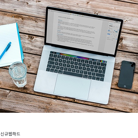
월 신규웹하드