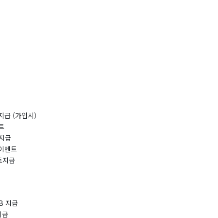
 지급 (가입시)
트
 지급
인이벤트
트지급
B 지급
지급