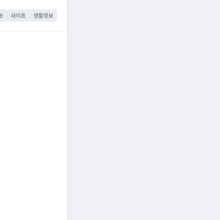
E
라이프
생활정보