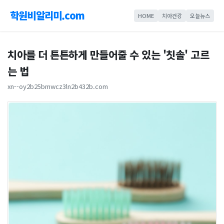
학원비알리미.com
HOME
치아건강
오늘뉴스
치아를 더 튼튼하게 만들어줄 수 있는 '칫솔' 고르
는 법
xn--oy2b25bmwcz3ln2b432b.com