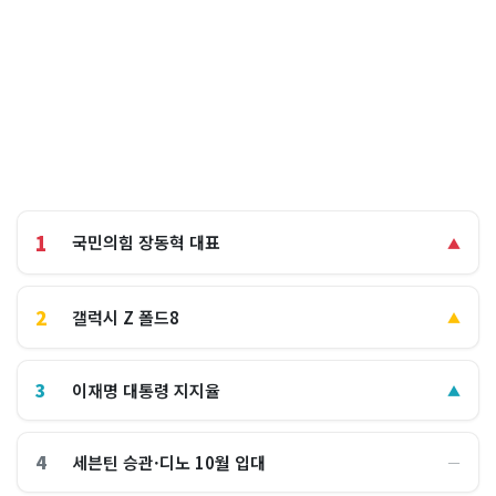
1
국민의힘 장동혁 대표
▲
2
갤럭시 Z 폴드8
▲
3
이재명 대통령 지지율
▲
4
세븐틴 승관·디노 10월 입대
―