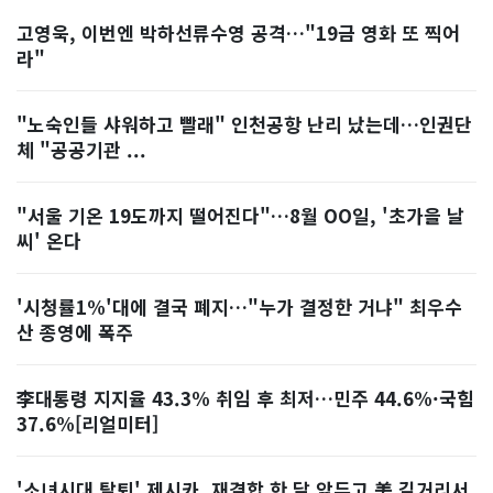
고영욱, 이번엔 박하선류수영 공격…"19금 영화 또 찍어
라"
"노숙인들 샤워하고 빨래" 인천공항 난리 났는데…인권단
체 "공공기관 ...
"서울 기온 19도까지 떨어진다"…8월 OO일, '초가을 날
씨' 온다
'시청률1%'대에 결국 폐지…"누가 결정한 거냐" 최우수
산 종영에 폭주
李대통령 지지율 43.3% 취임 후 최저…민주 44.6%·국힘
37.6%[리얼미터]
'소녀시대 탈퇴' 제시카, 재결합 한 달 앞두고 美 길거리서