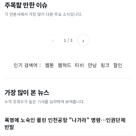
"삼성전자, 지금 당장 사
“카센터의 절반 값도 안 해
주목할 만한 이슈
돌핀에 마천루도 ‘흔들’…진
“주 1회만 걸어도 뱃살 빠진다
라"…200조 '역대급 호재' 예
요”… 셀프 정비소 찾는 3040
동 감쇄기까지 작동했다 [현장
고?”…알고 보니 ‘이 운동’이
고에 들썩
들
각 언론사에서 가장 많이 다룬 주요 소식입니다.
한국경제
국민일보
영상]
었다
채널A
세계일보
‹
›
1
/
3
인기 검색어：
웹툰
웹하드
티비
만남
링크
할인
가장 많이 본 뉴스
누적 조회수가 높은 기사를 요약하여 보여줍니다.
폭염에 노숙인 몰린 인천공항 "나가라" 명령…인권단체
반발