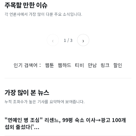
'축협 성접대' 해외도 발칵…
명품 옷 집어 가방에…백화점
주목할 만한 이슈
“이걸 버려? 말아?”···싱크대
"남성 둘 쓰러진 채" 결국 사
일본은 '심판 3명' 실명 공개
돌며 2800만원어치 훔친 중국
구석에서 발견한 3년 묵은 베
망…숨지기 전 SOS 보냈다
인
각 언론사에서 가장 많이 다룬 주요 소식입니다.
JTBC
동아일보
이킹소다·과탄산소다 쓸 수
경향신문
SBS
있을까
‹
›
1
/
3
인기 검색어：
웹툰
웹하드
티비
만남
링크
할인
가장 많이 본 뉴스
누적 조회수가 높은 기사를 요약하여 보여줍니다.
"연예인 병 조심" 리센느, 99평 숙소 이사→광고 100개
섭외 줄섰다('...