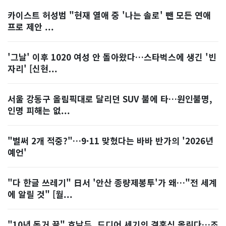
카이스트 허성범 "현재 열애 중 '나는 솔로' 뺀 모든 연애
프로 제안 ...
'그날' 이후 1020 여성 안 돌아왔다…스타벅스에 생긴 '빈
자리' [신현...
서울 강동구 올림픽대로 달리던 SUV 불에 타…원인불명,
인명 피해는 없...
"벌써 2개 적중?"…9·11 맞혔다는 바바 반가의 '2026년
예언'
"다 한글 쓰레기" 日서 '안산 종량제봉투'가 왜…"전 세계
에 알릴 것" [월...
"10년 동거 끝" 호날두, 드디어 세기의 결혼식 올린다…조