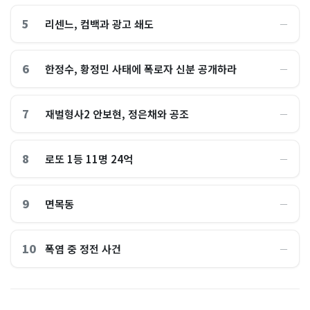
5
리센느, 컴백과 광고 쇄도
―
6
한정수, 황정민 사태에 폭로자 신분 공개하라
―
7
재벌형사2 안보현, 정은채와 공조
―
8
로또 1등 11명 24억
―
9
면목동
―
10
폭염 중 정전 사건
―