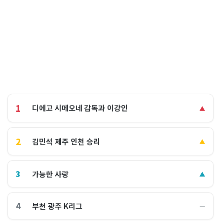
1
디에고 시메오네 감독과 이강인
▲
2
김민석 제주 인천 승리
▲
3
가능한 사랑
▲
4
부천 광주 K리그
―