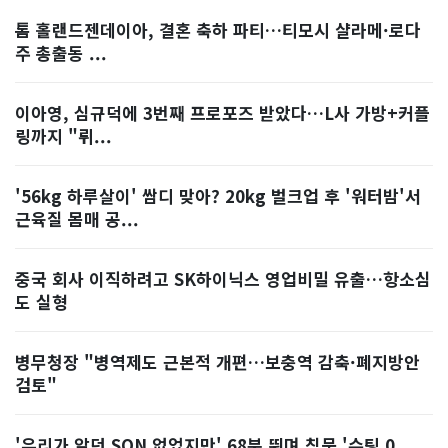
톰 홀랜드젠데이아, 결혼 축하 파티…티모시 샬라메·로다
주 총출동 ...
이아영, 심규덕에 3번째 프로포즈 받았다…L사 가방+커플
링까지 "뤼...
'56kg 하루살이' 쌈디 맞아? 20kg 벌크업 후 '워터밤'서
근육질 몸매 공...
중국 회사 이직하려고 SK하이닉스 영업비밀 유출…항소심
도 실형
병무청장 "병역제도 근본적 개편…보충역 감축·폐지방안
검토"
'우리가 알던 SON 없었지만' 68분 뛰며 침묵 '슈팅 0