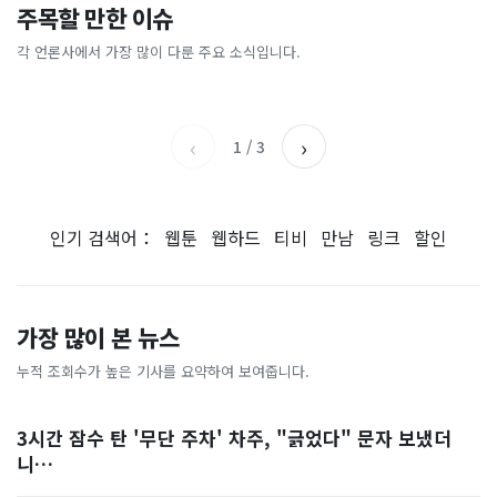
“위고비·마운자로 회사 돈으
"이건 못 참지, 약속한 성과급
주목할 만한 이슈
[크랩] 초과근무 ‘4시간 족쇄’
‘무섭노’ 했다가 소주병 뒹굴
로”…연 3500억 쓴다는 ‘이
왜 바꾸나"…SK하이닉스 직
풀었는데도 공무원들이 반발
김선태, 충주시장 “돌아올 생
곳’
원 3500명 '우르르'
각 언론사에서 가장 많이 다룬 주요 소식입니다.
국민일보
아시아경제
하는 이유
각 있나?”
KBS
한겨레
‹
›
1
/
3
인기 검색어：
웹툰
웹하드
티비
만남
링크
할인
가장 많이 본 뉴스
누적 조회수가 높은 기사를 요약하여 보여줍니다.
3시간 잠수 탄 '무단 주차' 차주, "긁었다" 문자 보냈더
니…