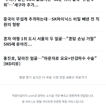
회'…'세구라 추가...
중국이 무섭게 추격하는데…SK하이닉스 비밀 빼낸 전 직
원의 형량
혼자 여행 1위 도시 서울의 두 얼굴…"혼밥 손님 거절"
SNS에 쏟아진...
홍진호, 달라진 얼굴…"마운자로 요요+안검하수 수술"
[MD리뷰]
병원 찾기
실시간 TV 무료 시청 방법
유튜브 바로가기
학원비알리미.com은 원하는 소식을 가장 빠르고 정확하게 전달합니다.
본 서비스는 포털 사이트와 무관한 독립 서비스입니다.