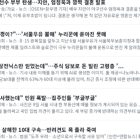
구선수 부부 탄생…지안, 엄정욱과 깜짝 결혼 발표
방송/가요 - 뉴스 : [OSEN=장우영 기자] 배우 지안이 야구선수 엄정욱과 결혼
 \“저, 이제 유부초밥이 됩니다. 결혼은 생각해 본 적 없던 자유로운 영혼인 제
 던졌던 엄정욱 선수와 결...
빨갱이?"…'서울우유 불매' 누리꾼에 쏟아진 뭇매
사회 - 뉴스 : 8·15 광복절을 앞두고 지난 6월 서울우유가 서울북부보훈지청과 
판매한 제품 일러스트와 슬로건이 극우 누리꾼들의 불매 운동으로 번진 게 알려졌
급한 누리꾼을 향해 비난이 ...
 삼전닉스만 믿었는데"…주식 담보로 돈 빌린 고령층 '...
경제 - 뉴스 : 기사 내용 이해를 돕기 위해 AI로 생성한 이미지. 툴 제공=나노
담보대출 잔액의 63%가 60대 이상에 몰려 있어, 최근 증시 조정에 따른 반대매
는 분석이 나왔다. 반도...
이사했는데" 민원 폭발…집주인들 '부글부글'
경제 - 뉴스 : 사진은 9일 서울 시내 한 부동산에 매물 정보가 게시되어 있는 모습
 둘러싸고 국민 입법 의견이 몰리고 있다. 세 부담 증가에 반대하는 의견부터 
발치는 중이다. 정부는 ...
 살해한 10대 구속…반려견도 목 졸라 죽여
사회 - 뉴스 : 법원 "도주 우려…소년으로서 구속할 사유 있어" (인천=연합뉴스)