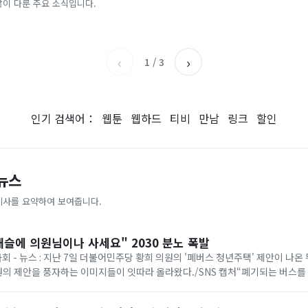
글 작성자 추적
많이 다룬 주요 소식입니다.
아시아경제
한국경제TV
‹
›
1
/
3
인기 검색어：
웹툰
웹하드
티비
만남
링크
할인
 뉴스
기사를 요약하여 보여줍니다.
슬에 의원님이나 사세요" 2030 분노 폭발
사회 - 뉴스 : 지난 7일 더불어민주당 황희 의원의 '폐버스 청년주택' 제안이 나온 
의원의 제안을 풍자하는 이미지들이 잇따라 올라왔다./SNS 캡처“폐기되는 버스를
년들의 단기성 주거 공간으로 ...