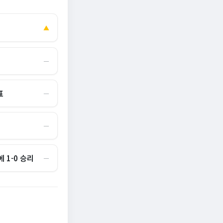
▲
―
표
―
―
 1-0 승리
―
 바닥 찍었나"…외
태풍 '돌핀' 상륙에 中 '적색경보' 발령…항공편
설치"…경찰, 협박
'月 330만원씩' 통장에 따박따박 꽂힌다…인기 폭발
1300편 취소