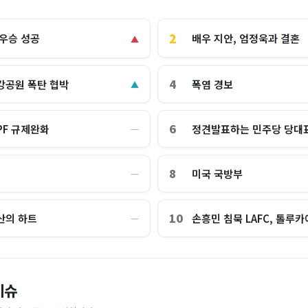
2
배우 지안, 엄정욱과 결혼
 우승 성공
▲
4
강공원 폭탄 협박
폭염 경보
▲
6
PF 규제완화
정견발표하는 민주당 당대
―
8
미국 국방부
―
10
산의 하트
손흥민 침묵 LAFC, 톨루카에
―
 비운건데" "비거주면 다 투기냐!"
"공포의 롤러코스피 끝? 이제 진짜
이슈
"4시 투표율을 2시에 입력…선관위는
[속보] "여의도 한강공원에 폭탄 
원 폭주…'국민 의견' 2천 건 쏟아
신이 주목한 '반전 신호'