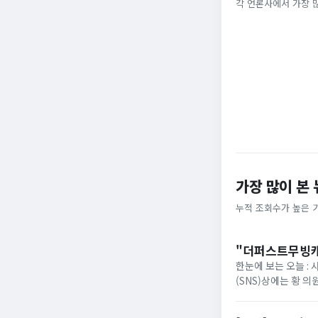
타임 …
졌다 [자막뉴스]
각 언론사에서 가장 
SBS
부산일보
가장 많이 본
누적 조회수가 높은 
"더퍼스트무빙캐
한눈에 보는 오늘 : 
(SNS)상에는 황 
델링하고, 대학가 청