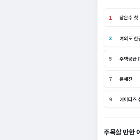
1
장은수 첫
3
여의도 한
5
주택공급 
7
윤혜진
9
에이티즈 
"손주 돌보려고 집
주목할 만한 
[속보] 주진우 
정부 세제개편안 민