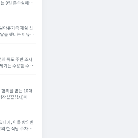
서는 9일 존속살해와
선고받아유가족 재심 신
 말을 했다는 이유로
사선의 독도 주변 조사
제제기는 수용할 수 없
 혐의를 받는 10대
문(영장실질심사)이 열
 있다가, 이를 항의한
의 한 식당 주차장에