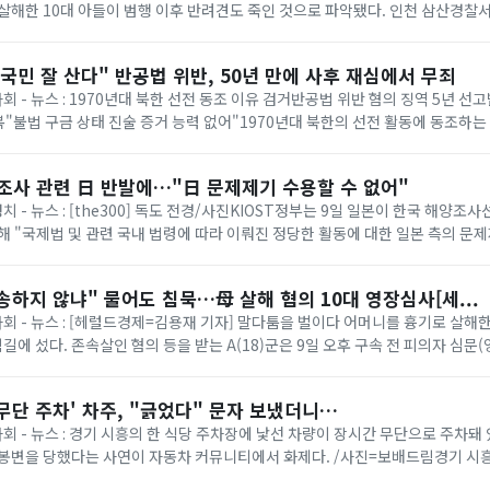
살해한 10대 아들이 범행 이후 반려견도 죽인 것으로 파악됐다. 인천 삼산경찰
 A(18)군을 구속했다...
국민 잘 산다" 반공법 위반, 50년 만에 사후 재심에서 무죄
사회 - 뉴스 : 1970년대 북한 선전 동조 이유 검거반공법 위반 혐의 징역 5년 
복"불법 구금 상태 진술 증거 능력 없어"1970년대 북한의 선전 활동에 동조하는
가 50년 만에 사후...
양조사 관련 日 반발에…"日 문제제기 수용할 수 없어"
정치 - 뉴스 : [the300] 독도 전경/사진KIOST정부는 9일 일본이 한국 해양조
해 "국제법 및 관련 국내 법령에 따라 이뤄진 정당한 활동에 대한 일본 측의 문
부는 이날 언론공지를...
하지 않냐" 물어도 침묵…母 살해 혐의 10대 영장심사[세...
 사회 - 뉴스 : [헤럴드경제=김용재 기자] 말다툼을 벌이다 어머니를 흉기로 살해한
림길에 섰다. 존속살인 혐의 등을 받는 A(18)군은 9일 오후 구속 전 피의자 심
했다. 경찰 승합차에...
'무단 주차' 차주, "긁었다" 문자 보냈더니…
사회 - 뉴스 : 경기 시흥의 한 식당 주차장에 낯선 차량이 장시간 무단으로 주차돼
 봉변을 당했다는 사연이 자동차 커뮤니티에서 화제다. /사진=보배드림경기 시흥
무단으로 주차돼 있다가, 이...