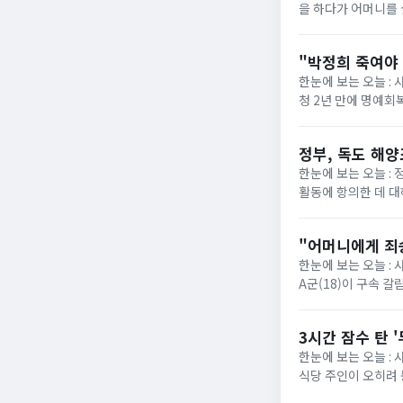
을 하다가 어머니를 
동물보호법 위반 혐의로
"박정희 죽여야 
한눈에 보는 오늘 : 
청 2년 만에 명예회
복역한 후 숨진 피해자
정부, 독도 해
한눈에 보는 오늘 : 
활동에 항의한 데 대
다"고 밝혔다. 외교
"어머니에게 죄송
한눈에 보는 오늘 :
A군(18)이 구속 갈
리는 인천지법에 출석
3시간 잠수 탄 
한눈에 보는 오늘 : 
식당 주인이 오히려
낯선 차량이 장시간 