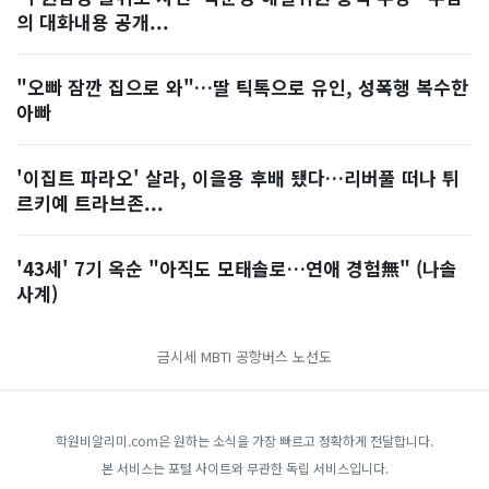
의 대화내용 공개...
"오빠 잠깐 집으로 와"…딸 틱톡으로 유인, 성폭행 복수한
아빠
'이집트 파라오' 살라, 이을용 후배 됐다…리버풀 떠나 튀
르키예 트라브존...
'43세' 7기 옥순 "아직도 모태솔로…연애 경험無" (나솔
사계)
금시세
MBTI
공항버스 노선도
학원비알리미.com은 원하는 소식을 가장 빠르고 정확하게 전달합니다.
본 서비스는 포털 사이트와 무관한 독립 서비스입니다.