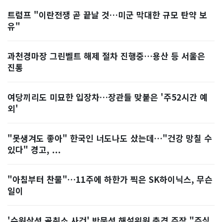
트럼프 "이란전쟁 곧 끝날 것…미군 막대한 규모 탄약 보
유"
과천경마장 그린벨트 해제 절차 진행중…용산 등 서울은
진통
여당끼리도 미묘한 입장차…장관들 맞붙은 '주52시간 예
외'
"못생겨도 좋아" 한국인 너도나도 샀는데…"건강 망칠 수
있다" 경고, ...
"아침부터 찬물"…11주에 하한가 찍은 SK하이닉스, 무슨
일이
'수원삼성 골취소 사건' 박문성 해설위원 충격 주장 "주심