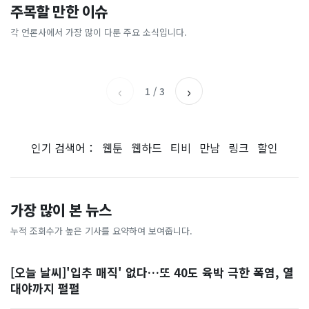
이 대통령 사관학교 통합 발언
"한국 때문에 망했네" 급등해
주목할 만한 이슈
총리 영상에 "대체 뭐냐" 발
'미녀 동반' 40만원 래프팅의
에…“서울대 법대·충암고도
도 아무도 안 산다…코스피 따
칵‥日 배우도 "미친 짓"
실체, 은밀하게…[중국나라]
없애나”
라 출렁이는 日증시
각 언론사에서 가장 많이 다룬 주요 소식입니다.
채널A
아시아경제
MBC
이데일리
‹
›
1
/
3
인기 검색어：
웹툰
웹하드
티비
만남
링크
할인
가장 많이 본 뉴스
누적 조회수가 높은 기사를 요약하여 보여줍니다.
[오늘 날씨]'입추 매직' 없다…또 40도 육박 극한 폭염, 열
대야까지 펄펄