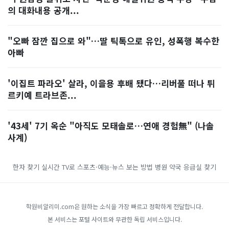
의 대화내용 공개...
"오빠 잠깐 집으로 와"…딸 틱톡으로 유인, 성폭행 복수한
아빠
'이집트 파라오' 살라, 이을용 후배 됐다…리버풀 떠나 튀
르키예 트라브존...
'43세' 7기 옥순 "아직도 모태솔로…연애 경험無" (나솔
사계)
한자 찾기
실시간 TV로 스포츠·예능·뉴스 보는 방법
병원 약국 응급실 찾기
학원비알리미.com은 원하는 소식을 가장 빠르고 정확하게 전달합니다.
본 서비스는 포털 사이트와 무관한 독립 서비스입니다.