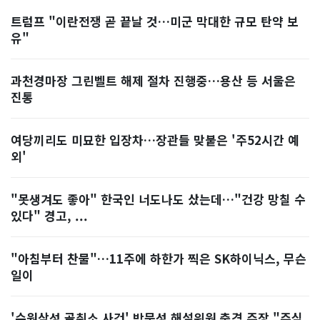
트럼프 "이란전쟁 곧 끝날 것…미군 막대한 규모 탄약 보
유"
과천경마장 그린벨트 해제 절차 진행중…용산 등 서울은
진통
여당끼리도 미묘한 입장차…장관들 맞붙은 '주52시간 예
외'
"못생겨도 좋아" 한국인 너도나도 샀는데…"건강 망칠 수
있다" 경고, ...
"아침부터 찬물"…11주에 하한가 찍은 SK하이닉스, 무슨
일이
'수원삼성 골취소 사건' 박문성 해설위원 충격 주장 "주심