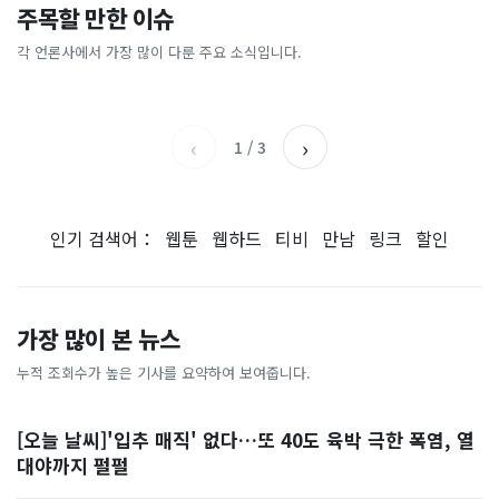
이 대통령 사관학교 통합 발언
"한국 때문에 망했네" 급등해
주목할 만한 이슈
총리 영상에 "대체 뭐냐" 발
'미녀 동반' 40만원 래프팅의
에…“서울대 법대·충암고도
도 아무도 안 산다…코스피 따
칵‥日 배우도 "미친 짓"
실체, 은밀하게…[중국나라]
없애나”
라 출렁이는 日증시
각 언론사에서 가장 많이 다룬 주요 소식입니다.
채널A
아시아경제
MBC
이데일리
‹
›
1
/
3
인기 검색어：
웹툰
웹하드
티비
만남
링크
할인
가장 많이 본 뉴스
누적 조회수가 높은 기사를 요약하여 보여줍니다.
[오늘 날씨]'입추 매직' 없다…또 40도 육박 극한 폭염, 열
대야까지 펄펄