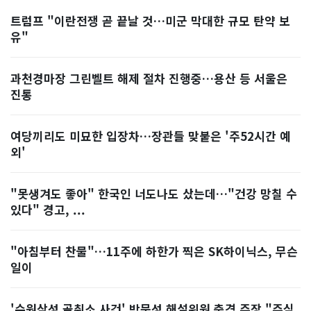
트럼프 "이란전쟁 곧 끝날 것…미군 막대한 규모 탄약 보
유"
과천경마장 그린벨트 해제 절차 진행중…용산 등 서울은
진통
여당끼리도 미묘한 입장차…장관들 맞붙은 '주52시간 예
외'
"못생겨도 좋아" 한국인 너도나도 샀는데…"건강 망칠 수
있다" 경고, ...
"아침부터 찬물"…11주에 하한가 찍은 SK하이닉스, 무슨
일이
'수원삼성 골취소 사건' 박문성 해설위원 충격 주장 "주심