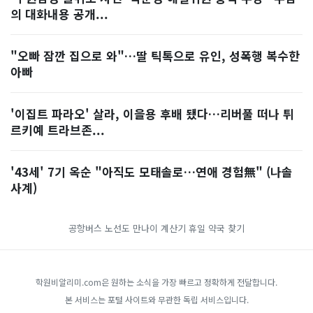
의 대화내용 공개...
"오빠 잠깐 집으로 와"…딸 틱톡으로 유인, 성폭행 복수한
아빠
'이집트 파라오' 살라, 이을용 후배 됐다…리버풀 떠나 튀
르키예 트라브존...
'43세' 7기 옥순 "아직도 모태솔로…연애 경험無" (나솔
사계)
공항버스 노선도
만나이 계산기
휴일 약국 찾기
학원비알리미.com은 원하는 소식을 가장 빠르고 정확하게 전달합니다.
본 서비스는 포털 사이트와 무관한 독립 서비스입니다.