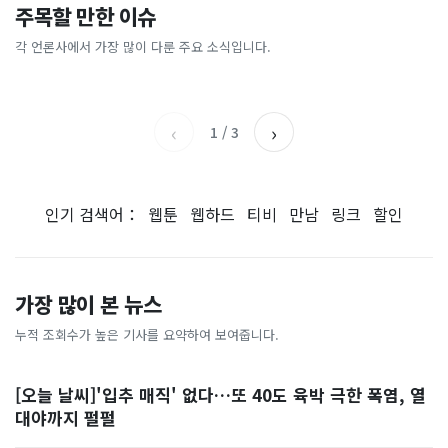
이 대통령 사관학교 통합 발언
"한국 때문에 망했네" 급등해
주목할 만한 이슈
총리 영상에 "대체 뭐냐" 발
'미녀 동반' 40만원 래프팅의
에…“서울대 법대·충암고도
도 아무도 안 산다…코스피 따
칵‥日 배우도 "미친 짓"
실체, 은밀하게…[중국나라]
없애나”
라 출렁이는 日증시
각 언론사에서 가장 많이 다룬 주요 소식입니다.
채널A
아시아경제
MBC
이데일리
‹
›
1
/
3
인기 검색어：
웹툰
웹하드
티비
만남
링크
할인
가장 많이 본 뉴스
누적 조회수가 높은 기사를 요약하여 보여줍니다.
[오늘 날씨]'입추 매직' 없다…또 40도 육박 극한 폭염, 열
대야까지 펄펄