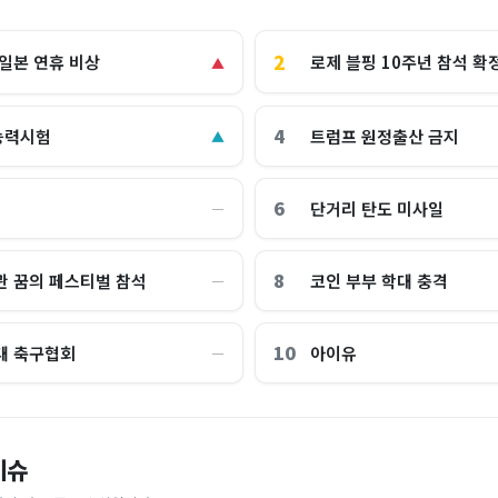
2
로제 블핑 10주년 참석 확
 일본 연휴 비상
▲
4
능력시험
트럼프 원정출산 금지
▲
6
단거리 탄도 미사일
―
8
관 꿈의 페스티벌 참석
코인 부부 학대 충격
―
10
대 축구협회
아이유
―
교 통합 발언에…“서울대 법대·충
"한국 때문에 망했네" 급등해도 아
이슈
'미녀 동반' 40만원 래프팅의 실체
스피 따라 출렁이는 日증시