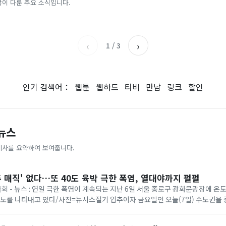
 뭐냐" 발칵‥日 배우도 "미친 짓"
나라]
많이 다룬 주요 소식입니다.
아시아경제
이데일리
‹
›
1
/
3
인기 검색어：
웹툰
웹하드
티비
만남
링크
할인
 뉴스
기사를 요약하여 보여줍니다.
추 매직' 없다…또 40도 육박 극한 폭염, 열대야까지 펄펄
 사회 - 뉴스 : 연일 극한 폭염이 계속되는 지난 6일 서울 종로구 광화문광장에 
온도를 나타내고 있다/사진=뉴시스절기 입추이자 금요일인 오늘(7일) 수도권을
다. 기상청에 따르면 이날은 ...