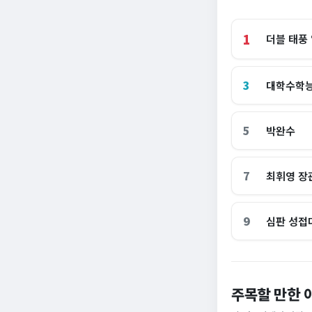
1
더블 태풍
3
대학수학
5
박완수
7
최휘영 장
9
심판 성접
이 대통령 사관학
주목할 만한 
암고도 없애나”