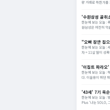
량 거래로 하한가를 
은 거래량으로도 가격이
'수원삼성 골취소
한눈에 보는 오늘 : 
원삼성은 여전히 억울
라운드 원정 경기에서
"오빠 잠깐 집으
한눈에 보는 오늘 : 
자 = 11살 딸이 
4일(현지시간) 뉴욕포
'이집트 파라오'
한눈에 보는 오늘 :
다. 이을용이 뛰던
구단 공식 홈페이지를
'43세' 7기 
한눈에 보는 오늘 : 방
Plus ‘나는 SOLO
26기 정숙과 ...