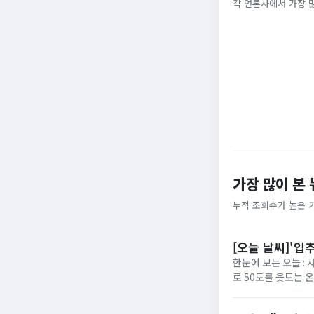
총리 영상에 "대체
각 언론사에서 가장 
채널A
MBC
가장 많이 본
누적 조회수가 높은 
[오늘 날씨]'입
한눈에 보는 오늘 :
로 50도를 웃도는 
40도에 육박할 전망이