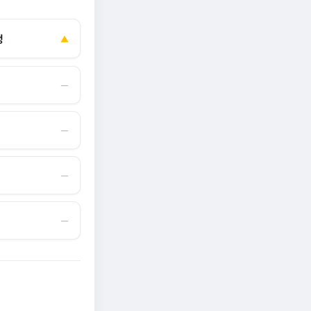
정
▲
―
―
―
―
무도 안 산다…코
“내 주식 진짜 상폐돼?” 마지막 경고장 ‘68건’ 무더
, 은밀하게…[중국
“앗, 뜨거워” 땡볕에 달궈진 ‘사직 불가마’ 관중석 무
기 속출…주주들도 조마조마 [투자360]