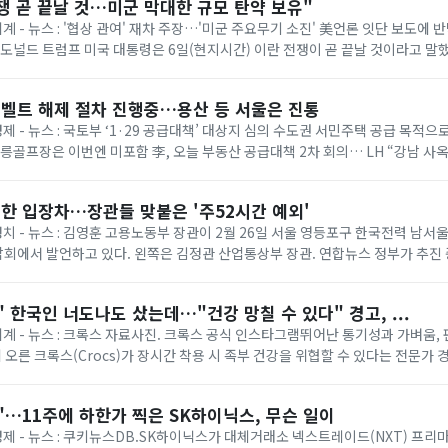
쟁 곧 끝날 것…미군 막대한 규모 탄약 보유"
세계 - 뉴스 : '협상 관여' 재차 주장…'미군 주요무기 소진' 美언론 잇단 보도에
= 도널드 트럼프 미국 대통령은 6일(현지시간) 이란 전쟁이 곧 끝날 것이라고 말
명령 서명식에서 취재진과...
벨트 해제 절차 진행중…용산 등 서울은 진통
경제 - 뉴스 : 국토부 ‘1·29 공급대책’ 대상지 심의 수도권 서민주택 공급 목적
태릉골프장은 이번엔 미포함 李, 오늘 부동산 공급대책 2차 회의… LH “강남 사
 등 올해 1·...
한 입장차…장관들 맞붙은 '주52시간 예외'
 정치 - 뉴스 : 김영훈 고용노동부 장관이 2월 26일 서울 영등포구 한국전력 남
회에서 발언하고 있다. 왼쪽은 김정관 산업통상부 장관. 연합뉴스 정부가 추진
상한 ‘주 52시간제 특례’가 정...
 한국인 너도나도 샀는데…"건강 망칠 수 있다" 경고, ...
 세계 - 뉴스 : 크록스 자료사진. 크록스 공식 인스타그램뛰어난 통기성과 가벼움,
에 오른 크록스(Crocs)가 장시간 착용 시 족부 건강을 위협할 수 있다는 전문가 
 소재 덕분에 남녀노소...
…11주에 하한가 찍은 SK하이닉스, 무슨 일이
 경제 - 뉴스 : 쿠키뉴스DB.SK하이닉스가 대체거래소 넥스트레이드(NXT) 프리