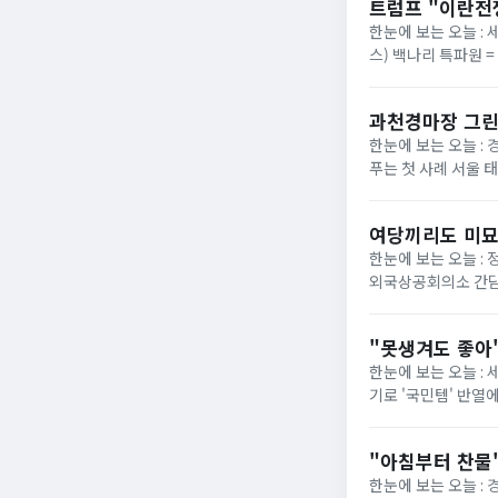
트럼프 "이란전
한눈에 보는 오늘 : 
스) 백나리 특파원 
은 이날 백악관 행정
과천경마장 그린
한눈에 보는 오늘 : 
푸는 첫 사례 서울 
정부가 경기 과천 경마장
여당끼리도 미묘
한눈에 보는 오늘 :
외국상공회의소 간담
법의 핵심 쟁점으로 부
"못생겨도 좋아"
한눈에 보는 오늘 :
기로 '국민템' 반열
넓은 발볼과 부드러운
"아침부터 찬물"
한눈에 보는 오늘 :