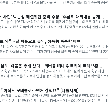
기록했다. 접속매매 방식으로 운영되는 프리마켓 특성상 개장 초기 주문이 충분
 크게 움직일 수 있어 제도 보...
 사건' 박문성 해설위원 충격 주장 "주심의 대화내용 공개...
축구 - 뉴스 : [OSEN=서정환 기자] 심판의 해명에도 불구하고 의혹은 명확하게 
하다. 이정효 감독이 이끄는 수원 삼성은 1일 청주종합운동장에서 열린 하나은행 
 루이 퀸타 감독의 충북청...
로 와"…딸 틱톡으로 유인, 성폭행 복수한 아빠
세계 - 뉴스 : 성폭행한 혐의를 받는 디에고 몬토야 곤살레스(20). 뉴욕포스트 (
성폭행당한 사실을 알게 된 아버지가 가해 남성을 딸인 척 속여 집으로 유인한 뒤 총
스트 등 외신에 ...
 살라, 이을용 후배 됐다…리버풀 떠나 튀르키예 트라브존...
 해외축구 - 뉴스 : (엑스포츠뉴스 나승우 기자) 모하메드 살라가 한국 축구 레전
 튀르키예 트라브존스포르에 입단을 공식 확정했다. 튀르키예 구단 트라브존스포르
 통해 "프로축구 선수 모하메드 살라...
옥순 "아직도 모태솔로…연애 경험無" (나솔사계)
송/가요 - 뉴스 : 7기 옥순이 43년째 ‘모솔’인 연애 근황을 밝힌다. 8월 6일 밤 
, 그 후 사랑은 계속된다’(이하 ‘나솔사계’)에서는 ‘나는 SOLO’ 출신인 7기 옥순, 1