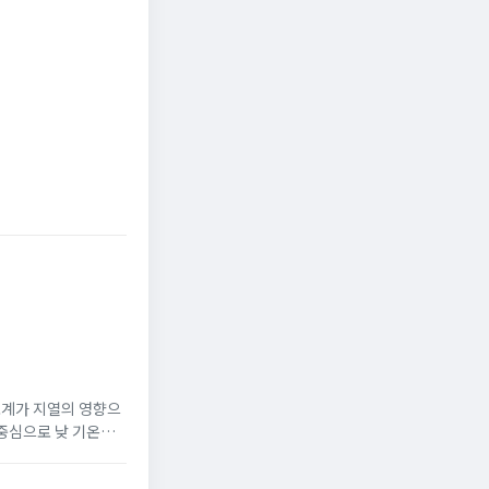
려 70도
헤럴드경제
부산일보
온도계가 지열의 영향으
 중심으로 낮 기온이