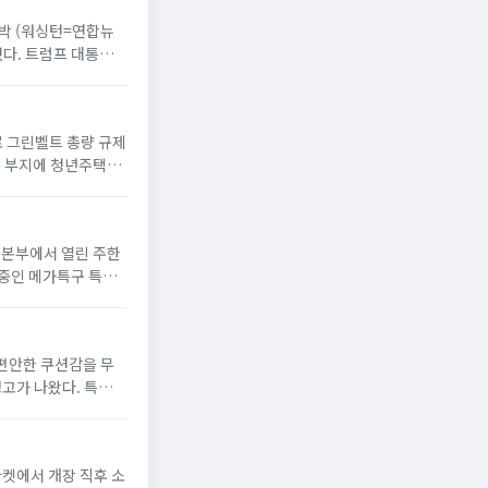
 반박 (워싱턴=연합뉴
했다. 트럼프 대통령
으로 그린벨트 총량 규제
옥 부지에 청년주택”
서울본부에서 열린 주한
 중인 메가특구 특별
 편안한 쿠션감을 무
경고가 나왔다. 특유의
마켓에서 개장 직후 소