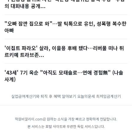
의 대화내용 공개...
"오빠 잠깐 집으로 와"…딸 틱톡으로 유인, 성폭행 복수한
아빠
'이집트 파라오' 살라, 이을용 후배 됐다…리버풀 떠나 튀
르키예 트라브존...
'43세' 7기 옥순 "아직도 모태솔로…연애 경험無" (나솔
사계)
실업급여계산기와 퇴직 후 혜택 알아보기
오늘의운세
최저임금계산기
학원비알리미.com은 원하는 소식을 가장 빠르고 정확하게 전달합니다.
본 서비스는 포털 사이트와 무관한 독립 서비스입니다.