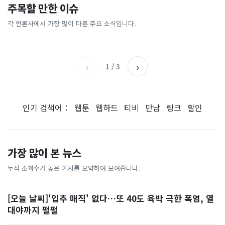
이 대통령 사관학교 통합 발언
"한국 때문에 망했네" 급등해
주목할 만한 이슈
총리 영상에 "대체 뭐냐" 발
'미녀 동반' 40만원 래프팅의
에…“서울대 법대·충암고도
도 아무도 안 산다…코스피 따
칵‥日 배우도 "미친 짓"
실체, 은밀하게…[중국나라]
없애나”
라 출렁이는 日증시
각 언론사에서 가장 많이 다룬 주요 소식입니다.
채널A
아시아경제
MBC
이데일리
‹
›
1
/
3
인기 검색어：
웹툰
웹하드
티비
만남
링크
할인
가장 많이 본 뉴스
누적 조회수가 높은 기사를 요약하여 보여줍니다.
[오늘 날씨]'입추 매직' 없다…또 40도 육박 극한 폭염, 열
대야까지 펄펄