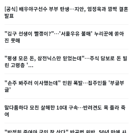
[공식] 배우야구선수 부부 탄생…지안, 엄정욱과 깜짝 결혼
발표
"김구 선생이 빨갱이?"…'서울우유 불매' 누리꾼에 쏟아
진 뭇매
"평생 모은 돈, 삼전닉스만 믿었는데"…주식 담보로 돈 빌
린 고령층 '...
"손주 봐주러 이사했는데" 민원 폭발…집주인들 '부글부
글'
말다툼하다 모친 살해한 10대 구속…반려견도 목 졸라 죽
여
"박정희 죽여야 국민 잘 산다" 반공법 위반, 50년 만에 사