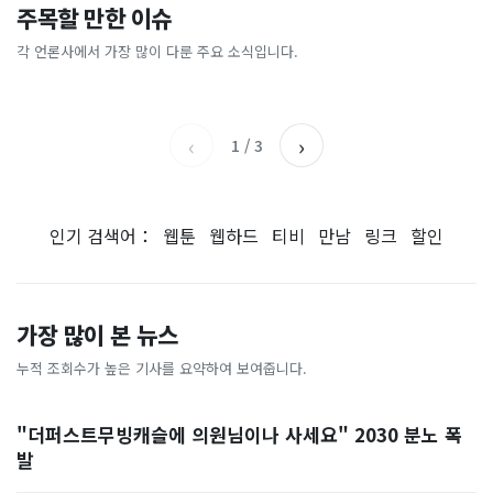
"손주 돌보려고 집 비운건데"
"공포의 롤러코스피 끝? 이제
주목할 만한 이슈
[속보] 주진우 "4시 투표율을
[속보] "여의도 한강공원에 폭
"비거주면 다 투기냐!" 정부
진짜 바닥 찍었나"…외신이
2시에 입력…선관위는 타임
탄 설치"…경찰, 협박글 작성
세제개편안 민원 폭주…'국민
주목한 '반전 신호'
각 언론사에서 가장 많이 다룬 주요 소식입니다.
SBS
아시아경제
…
자 추적
의견' 2천 건 쏟아졌다 [자막
부산일보
한국경제TV
뉴스]
‹
›
1
/
3
인기 검색어：
웹툰
웹하드
티비
만남
링크
할인
가장 많이 본 뉴스
누적 조회수가 높은 기사를 요약하여 보여줍니다.
"더퍼스트무빙캐슬에 의원님이나 사세요" 2030 분노 폭
발