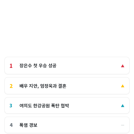
1
장은수 첫 우승 성공
▲
2
배우 지안, 엄정욱과 결혼
▲
3
여의도 한강공원 폭탄 협박
▲
4
폭염 경보
―