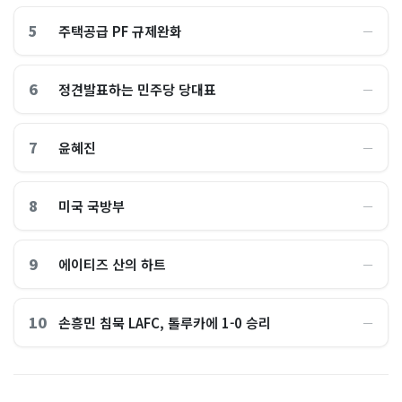
5
주택공급 PF 규제완화
―
6
정견발표하는 민주당 당대표
―
7
윤혜진
―
8
미국 국방부
―
9
에이티즈 산의 하트
―
10
손흥민 침묵 LAFC, 톨루카에 1-0 승리
―