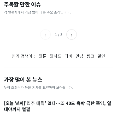
이 대통령 사관학교 통합 발언
"한국 때문에 망했네" 급등해
주목할 만한 이슈
총리 영상에 "대체 뭐냐" 발
'미녀 동반' 40만원 래프팅의
에…“서울대 법대·충암고도
도 아무도 안 산다…코스피 따
칵‥日 배우도 "미친 짓"
실체, 은밀하게…[중국나라]
없애나”
라 출렁이는 日증시
각 언론사에서 가장 많이 다룬 주요 소식입니다.
채널A
아시아경제
MBC
이데일리
‹
›
1
/
3
인기 검색어：
웹툰
웹하드
티비
만남
링크
할인
가장 많이 본 뉴스
누적 조회수가 높은 기사를 요약하여 보여줍니다.
[오늘 날씨]'입추 매직' 없다…또 40도 육박 극한 폭염, 열
대야까지 펄펄