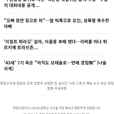
의 대화내용 공개...
"오빠 잠깐 집으로 와"…딸 틱톡으로 유인, 성폭행 복수한
아빠
'이집트 파라오' 살라, 이을용 후배 됐다…리버풀 떠나 튀
르키예 트라브존...
'43세' 7기 옥순 "아직도 모태솔로…연애 경험無" (나솔
사계)
종합소득세 환급금 조회 방법과 유용한 팁
실시간 TV로 스포츠·예능·뉴스 보는 방법
탑툰 무료쿠폰
학원비알리미.com은 원하는 소식을 가장 빠르고 정확하게 전달합니다.