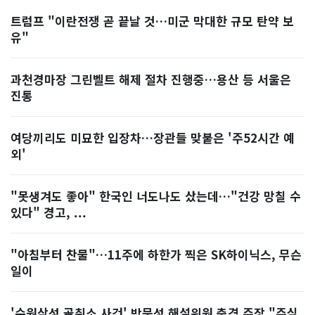
트럼프 "이란전쟁 곧 끝날 것…미군 막대한 규모 탄약 보
유"
과천경마장 그린벨트 해제 절차 진행중…용산 등 서울은
진통
여당끼리도 미묘한 입장차…장관들 맞붙은 '주52시간 예
외'
"못생겨도 좋아" 한국인 너도나도 샀는데…"건강 망칠 수
있다" 경고, ...
"아침부터 찬물"…11주에 하한가 찍은 SK하이닉스, 무슨
일이
'수원삼성 골취소 사건' 박문성 해설위원 충격 주장 "주심