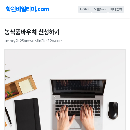
학원비알리미.com
HOME
오늘뉴스
머니클릭
농식품바우처 신청하기
xn--oy2b25bmwcz3ln2b432b.com