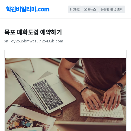
학원비알리미.com
HOME
오늘뉴스
유용한 환급 조회
목포 매화도령 예약하기
xn--oy2b25bmwcz3ln2b432b.com