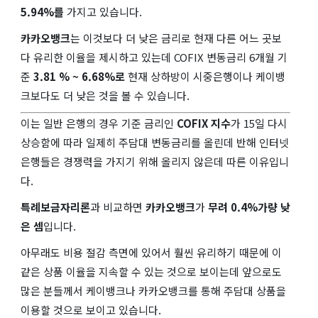
5.94%를
가지고 있습니다.
카카오뱅크
는 이것보다 더 낮은 금리로 현재 다른 어느 곳보
다 유리한 이율을 제시하고 있는데 COFIX 변동금리 6개월 기
준
3.81 % ~ 6.68%로
현재 상하방이 시중은행이나 케이뱅
크보다도 더 낮은 것을 볼 수 있습니다.
이는 일반 은행의 경우 기준 금리인
COFIX 지수
가 15일 다시
상승함에 따라 일제히 주담대 변동금리를 올린데 반해 인터넷
은행들은 경쟁력을 가지기 위해 올리지 않은데 따른 이유입니
다.
특례보금자리론
과 비교하면
카카오뱅크
가
무려 0.4%가량 낮
은 셈
입니다.
아무래도 비용 절감 측면에 있어서 훨씬 유리하기 때문에 이
같은 상품 이율을 지속할 수 있는 것으로 보이는데 앞으로도
많은 분들께서 케이뱅크나 카카오뱅크를 통해 주담대 상품을
이용할 것으로 보이고 있습니다.