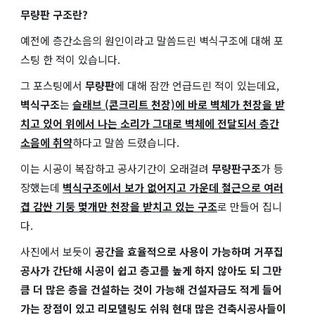
무량판 구조란?
예전에 층간소음의 원인이라고 말씀드린 벽식구조에 대해 포
스팅 한 적이 있습니다.
그 포스팅에서
무량판
에 대해 잠깐 언급드린 적이 있는데요,
벽식구조
는
슬래브 (콘크리트 천장)에 바로 벽체가 천장을 받
치고 있어 위에서 나는 소리가 그대로 벽체에 전달되서 층간
소음에 취약
하다고 말씀 드렸습니다.
이는 시공이 복잡하고 공사기간이 오래걸려
무량판구조
가 등
장했는데
벽식구조에서 보가 없어지고 가운데 철근으로 여러
겹 감싼 기둥 몇개만 천장을 받치고 있는 구조
로 만들어 집니
다.
사진에서 보듯이
공간을 효율적으로 사용이 가능하며 거푸집
공사가 간단해 시공이 쉽고 층고를 높게 하지 않아도 되 그만
큼 더 많은 층을 건설하는 것이 가능해 건설자금도 적게 들어
가는 장점이 있고 리모델링도 쉬워 현대 많은 건축시공사들이