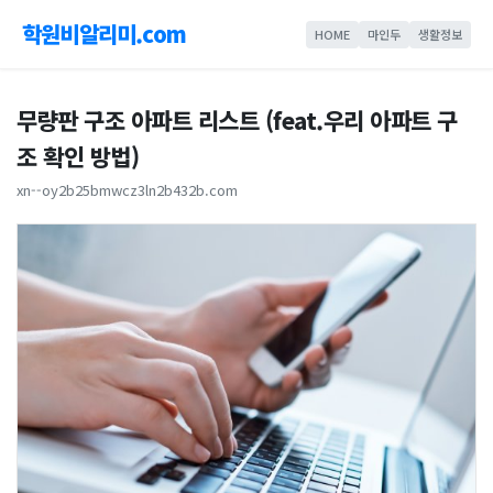
학원비알리미.com
HOME
마인두
생활정보
무량판 구조 아파트 리스트 (feat.우리 아파트 구
조 확인 방법)
xn--oy2b25bmwcz3ln2b432b.com