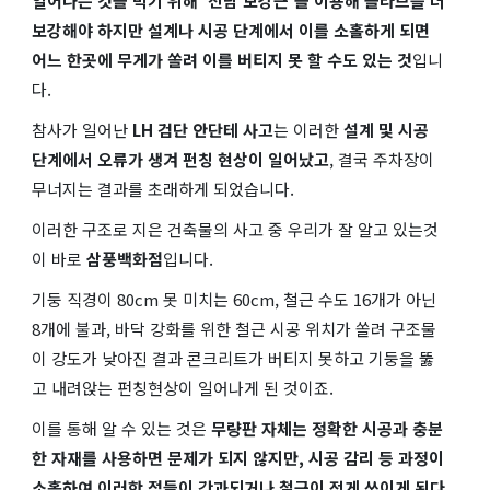
일어나는 것을 막기 위해
'전담 보강근'을 이용해 슬라브를 더
보강해야 하지만
설계나 시공 단계에서 이를 소홀하게 되면
어느 한곳에 무게가 쏠려 이를 버티지 못 할 수도 있는 것
입니
다.
참사가 일어난
LH 검단 안단테 사고
는 이러한
설계 및 시공
단계에서 오류가 생겨 펀칭 현상이 일어났고
, 결국 주차장이
무너지는 결과를 초래하게 되었습니다.
이러한 구조로 지은 건축물의 사고 중 우리가 잘 알고 있는것
이 바로
삼풍백화점
입니다.
기둥 직경이 80cm 못 미치는 60cm, 철근 수도 16개가 아닌
8개에 불과, 바닥 강화를 위한 철근 시공 위치가 쏠려 구조물
이 강도가 낮아진 결과 콘크리트가 버티지 못하고 기둥을 뚫
고 내려앉는 펀칭현상이 일어나게 된 것이죠.
이를 통해 알 수 있는 것은
무량판 자체는 정확한 시공과 충분
한 자재를 사용하면 문제가 되지 않지만, 시공 감리 등 과정이
소홀하여 이러한 점들이 간과되거나 철근이 적게 쓰이게 된다