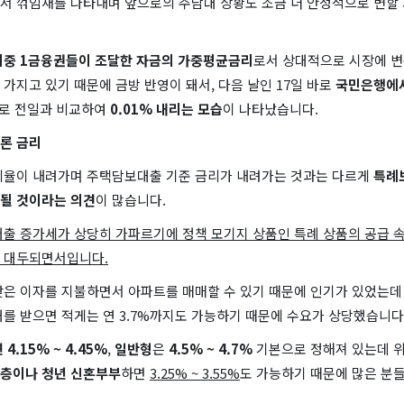
하면서 꺾임새를 나타내며 앞으로의 주담대 상황도 조금 더 안정적으로 변할
시중 1금융권들이 조달한 자금의 가중평균금리
로서 상대적으로 시장에 
가지고 있기 때문에 금방 반영이 돼서, 다음 날인 17일 바로
국민은행에서
39%로 전일과 비교하여
0.01% 내리는 모습
이 나타났습니다.
리론 금리
비율이 내려가며 주택담보대출 기준 금리가 내려가는 것과는 다르게
특례
될 것이라는 의견
이 많습니다.
출 증가세가 상당히 가파르기에 정책 모기지 상품인 특례 상품의 공급 
 대두되면서입니다.
낮은 이자를 지불하면서 아파트를 매매할 수 있기 때문에 인기가 있었는데 
를 받으면 적게는 연 3.7%까지도 가능하기 때문에 수요가 상당했습니다
 4.15% ~ 4.45%
,
일반형
은
4.5% ~ 4.7%
기본으로 정해져 있는데 
층이나 청년 신혼부부
하면
3.25% ~ 3.55%
도 가능하기 때문에 많은 분