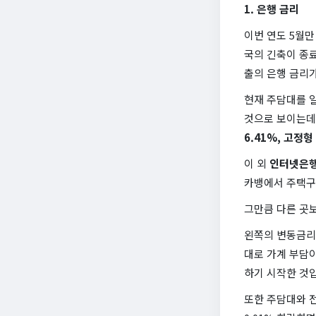
1. 은행 금리
이번 연도 5월만
국의 긴축이 종료
출의 은행 금리
현재 주담대를 일
것으로 보이는데
6.41%,
고정형 
이 외
인터넷은행
카뱅에서 주택구
그만큼 다른 곳
왼쪽의 변동금리와
대로 가계 부담
하기 시작한 것
또한 주담대와 