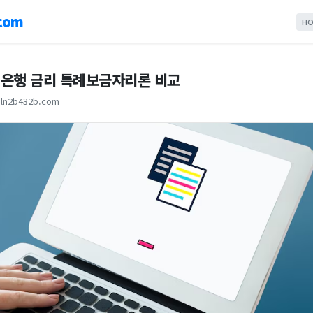
com
HO
은행 금리 특례보금자리론 비교
ln2b432b.com