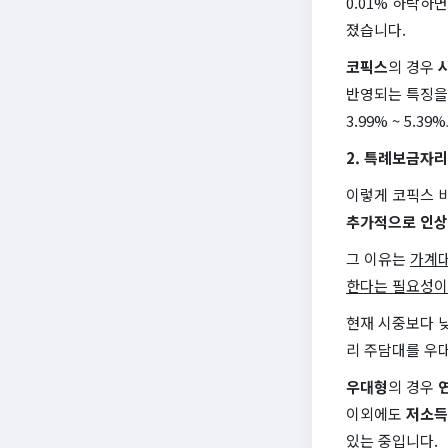
0.01% 하락
졌습니다.
코픽스
의 경우
반영되는 특징을 
3.99% ~ 5.
2. 특례보금자
이렇게 코픽스 
추가적으로 인상
그 이유는
가계대
한다는 필요성이
현재 시중보다 
리 주담대를 우대
우대형
의 경우
연
이외에도
저소득
있는 중입니다.