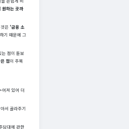
들을 손쉽게 비
 원하는 곳까
 것은
'금융 소
하기 때문에 그
있는 점이 돋보
은 점
이 주목
누어져 있어 더
알아서 골라주기
 주담대에 관한