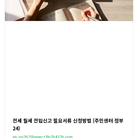
전세 월세 전입신고 필요서류 신청방법 (주민센터 정부
24)
xn--oy2b25bmwcz3ln2b432b.com