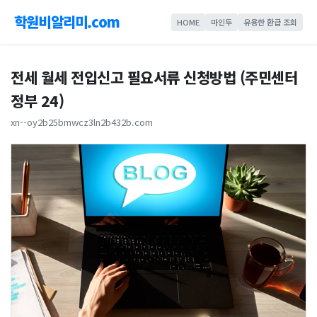
학원비알리미.com
HOME
마인두
유용한 환급 조회
전세 월세 전입신고 필요서류 신청방법 (주민센터
정부 24)
xn--oy2b25bmwcz3ln2b432b.com