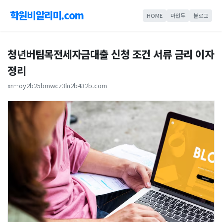
학원비알리미.com
HOME
마인두
블로그
청년버팀목전세자금대출 신청 조건 서류 금리 이자
정리
xn--oy2b25bmwcz3ln2b432b.com