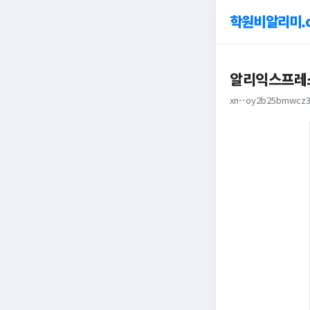
학원비알리미.
알리익스프레스
xn--oy2b25bmwcz3